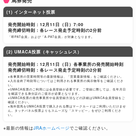
馬券発売
(1) インターネット投票
発売開始時刻：12月11日（日）7:00
12/10
発売締切時刻：各レース発走予定時刻の2分前
「即PAT会員」および「A-PAT会員」が対象となります。
パンサラッサの逃げに香港JCも注目、先行
争いは高い代償を払わされると指摘
(2) UMACA投票（キャッシュレス）
発売開始時刻：12月11日（日）各事業所の発売開始時刻
発売締切時刻：各レース発走予定時刻の2分前
※各事業所の営業時間等の最新情報は、「営業最新情報」をご確認ください。
12/09
※入出金終了時刻等についてはご利用される事業所の掲示物等をご確認くださ
い。
※UMACA投票のご利用には会員登録が必要です。ご登録に際しては、生年月日
​香港カップ枠順、8番枠のパンサラッサは
を確認できる身分証のご提示が必要となります。
※UMACA投票の発売事業所や会員登録方法などの詳細はUMACA会員登録をご
「この並びなら日本馬で前を固められる」
確認ください。
※海外競馬をUMACA投票で購入される際はマークカードはご利用いただけませ
ん。タッチパネル投票よりもスムーズな「スマッピー」をぜひご利用くださ
い。
※最新の情報は
JRAホームページ
でご確認ください。