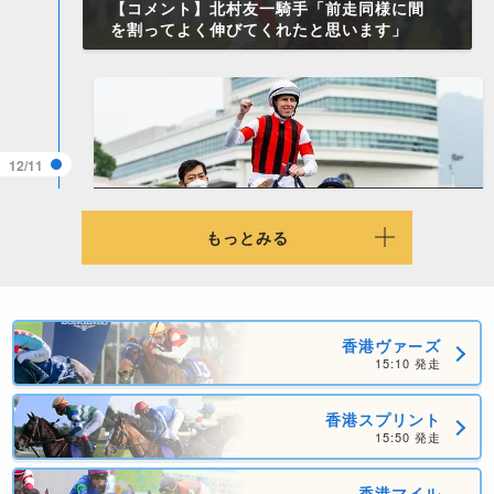
【コメント】北村友一騎手「前走同様に間
を割ってよく伸びてくれたと思います」
12/11
【香港国際競走予想大会】179名が見事に
的中！
もっとみる
香港ヴァーズ
15:10 発走
12/11
【香港カップ】香港ダービー馬ロマンチッ
香港スプリント
クウォリアー、2着のダノンザキッドら圧
15:50 発走
倒して日本勢からタイトル奪還
香港マイル