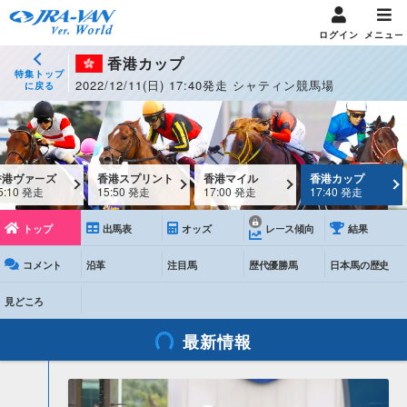
ログイン
メニュー
香港カップ
特集トップ
2022/12/11(日) 17:40発走 シャティン競馬場
に戻る
香港ヴァーズ
香港スプリント
香港マイル
香港カップ
5:10 発走
15:50 発走
17:00 発走
17:40 発走
トップ
出馬表
オッズ
レース傾向
結果
コメント
沿革
注目馬
歴代優勝馬
日本馬の歴史
見どころ
最新情報