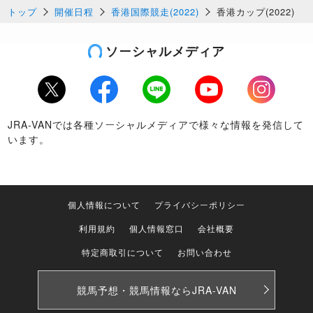
12/09
トップ
開催日程
香港国際競走(2022)
香港カップ(2022)
【注目馬⑤】ダノンザキッド：2年ぶりの
白星を金星に変えられるか
ソーシャルメディア
Twitter
Facebook
LINE
Youtube
Instagram
JRA-VANでは各種ソーシャルメディアで様々な情報を発信して
12/09
います。
【注目馬⑥】ロマンチックウォリアー：香
港では中距離路線に敵なし
個人情報について
プライバシーポリシー
利用規約
個人情報窓口
会社概要
12/08
特定商取引について
お問い合わせ
競馬予想・競馬情報なら
JRA-VAN