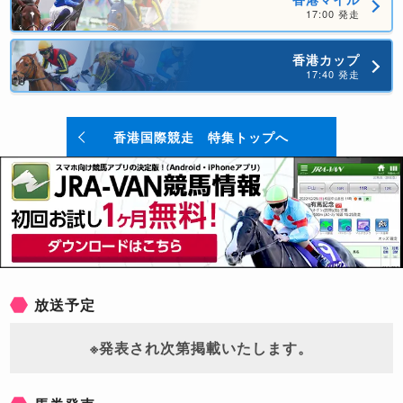
12/11
17:00 発走
香港カップ
17:40 発走
11
12/
香港国際競走 特集トップへ
【香港カップ】ロマンチックウォリアーが圧勝！
ダノンザキッドがマネーキャッチャーとの2着争い
を制す
ジャックドール 7着 / パンサラッサ 10着 / ダノンザキッド 2着 / レイパパレ
9着 / ジオグリフ 6着
放送予定
12/11
※発表され次第掲載いたします。
海外競馬オッズ配信開始！