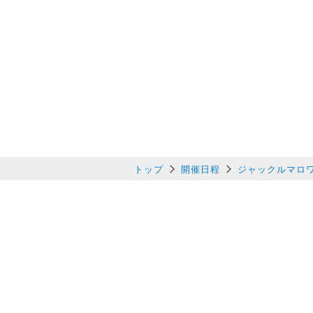
ィエゴヴェラスケスの3頭
ドを加算して116となって
トップ
開催日程
ジャックルマロワ賞
表2：ゲート番別成績表