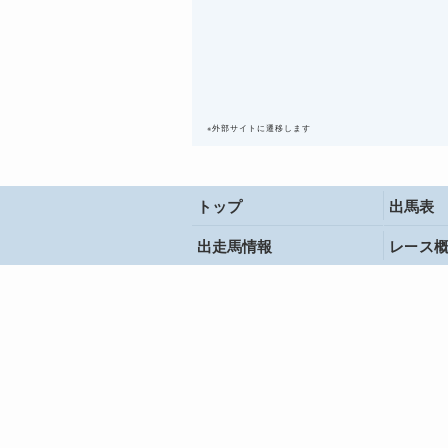
ディエゴヴェラスケス
ドックランズ
ノータブルスピーチ
※外部サイトに遷移します
アスコリピチェーノ
ザライオンインウィンター
トップ
出馬表
リダリ
出走馬情報
レース
キングゴールド
ザビアリ
注：単位はポンド。牝馬はアローワンスとして
注：レーティングは100以上の馬のみ表示。
注：ロザリオンは8月16日に出走取消。
JRAが8月15日時点で
が、16日に出走取消が発