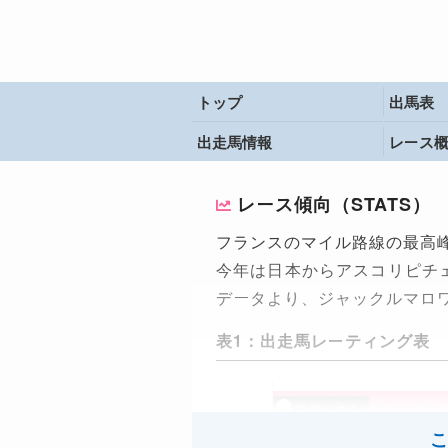
トップ
出馬表
出走馬情報
レース
レース傾向（STATS）
フランスのマイル路線の最高
今年は日本からアスコリピチ
データより、ジャックルマロ
表1：出走馬レーティング表
ロザリオン
こ
ダンシングジェミナイ