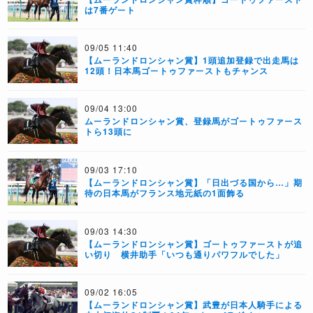
は7番ゲート
09/05 11:40
【ムーランドロンシャン賞】1頭追加登録で出走馬は
12頭！日本馬ゴートゥファーストもチャンス
09/04 13:00
ムーランドロンシャン賞、登録馬がゴートゥファース
トら13頭に
09/03 17:10
【ムーランドロンシャン賞】「日出づる国から…」期
待の日本馬がフランス地元紙の1面飾る
09/03 14:30
【ムーランドロンシャン賞】ゴートゥファーストが追
い切り 横井助手「いつも通りパワフルでした」
09/02 16:05
【ムーランドロンシャン賞】武豊が日本人騎手による