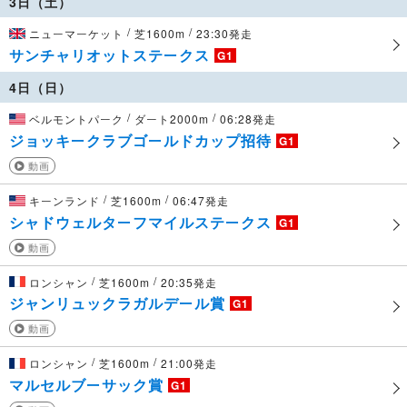
3日（土）
/
/
ニューマーケット
芝1600m
23:30発走
サンチャリオットステークス
G1
4日（日）
/
/
ベルモントパーク
ダート2000m
06:28発走
ジョッキークラブゴールドカップ招待
G1
動画
/
/
キーンランド
芝1600m
06:47発走
シャドウェルターフマイルステークス
G1
動画
/
/
ロンシャン
芝1600m
20:35発走
ジャンリュックラガルデール賞
G1
動画
/
/
ロンシャン
芝1600m
21:00発走
マルセルブーサック賞
G1