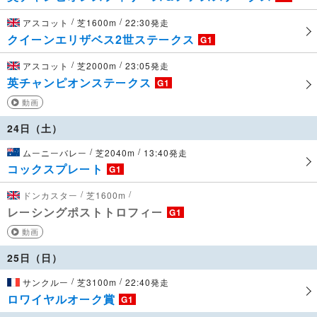
/
/
アスコット
芝1600m
22:30発走
クイーンエリザベス2世ステークス
G1
/
/
アスコット
芝2000m
23:05発走
英チャンピオンステークス
G1
動画
24日（土）
/
/
ムーニーバレー
芝2040m
13:40発走
コックスプレート
G1
/
/
ドンカスター
芝1600m
レーシングポストトロフィー
G1
動画
25日（日）
/
/
サンクルー
芝3100m
22:40発走
ロワイヤルオーク賞
G1