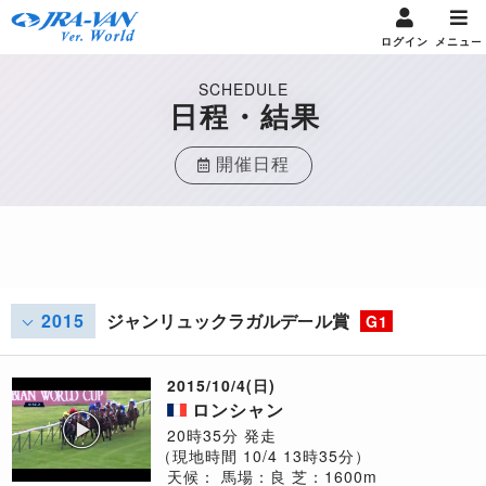
ログイン
メニュー
SCHEDULE
日程・結果
開催日程
2015
ジャンリュックラガルデール賞
G1
2015/10/4(日)
ロンシャン
20時35分 発走
（現地時間 10/4 13時35分）
天候：
馬場：良
芝：1600m