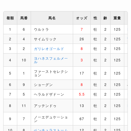
着順
馬番
馬名
オッズ
性
齢
重量
1
6
ウルトラ
7
牡
2
125
M
2
4
サイムリック
26
牡
2
125
3
2
ガリレオゴールド
8
牡
2
125
L
ヨハネスフェルメー
4
10
3
牡
2
125
R
ル
ファーストセレクシ
5
1
17
牡
2
125
P
ョン
6
9
ショーグン
8
牡
2
125
J
7
5
ヘラルドザドーン
5.5
牡
2
125
K
8
11
アッテンドゥ
13
牡
2
125
M
ノーエデュケーショ
9
7
67
牡
2
125
D
ン
10
8
ベンチュラストーム
12
牡
2
125
S