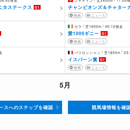
06:42発走
シャティン
芝2400m
17:05
ニタステークス
チャンピオンズ＆チャター
G1
動画
ニュース
/
/
カラ
芝1600m
00:12発走
愛1000ギニー
1
G1
動画
ニュース
/
/
発走
パリロンシャン
芝1850m
23
イスパーン賞
G1
動画
ニュース
5月
ースへのステップを確認
競馬場情報を確