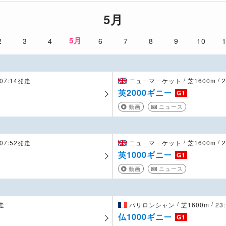
5月
5月
2
3
4
6
7
8
9
10
/
/
07:14発走
ニューマーケット
芝1600m
英2000ギニー
G1
動画
ニュース
/
/
07:52発走
ニューマーケット
芝1600m
英1000ギニー
G1
動画
ニュース
/
/
発走
パリロンシャン
芝1600m
23
仏1000ギニー
G1