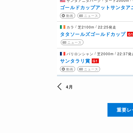
サンタアニタパーク
ダート2000m
ゴールドカップアットサンタア
動画
ニュース
/
/
カラ
芝2100m
22:25発走
タタソールズゴールドカップ
G
ニュース
/
/
パリロンシャン
芝2000m
22:37
サンタラリ賞
G1
動画
ニュース
4月
重要レ