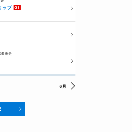
発走
カップ
G1
:50発走
6月
認