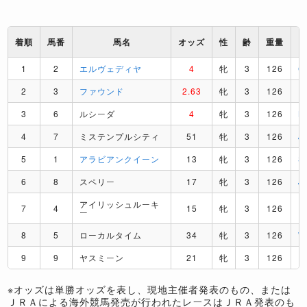
着順
馬番
馬名
オッズ
性
齢
重量
1
2
エルヴェディヤ
4
牝
3
126
C
2
3
ファウンド
2.63
牝
3
126
R
3
6
ルシーダ
4
牝
3
126
K
4
7
ミステンプルシティ
51
牝
3
126
J
5
1
アラビアンクイーン
13
牝
3
126
S
6
8
スペリー
17
牝
3
126
J
アイリッシュルーキ
7
4
15
牝
3
126
D
ー
8
5
ローカルタイム
34
牝
3
126
9
9
ヤスミーン
21
牝
3
126
P
※オッズは単勝オッズを表し、現地主催者発表のもの、または
ＪＲＡによる海外競馬発売が行われたレースはＪＲＡ発表のも