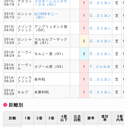
2015/
アスコッ
コロネーションステ
1
C．スミヨン
芝
1
06/19
ト
ークス（G1）
2015/
ロンシャ
仏1000ギニー
1
C．スミヨン
芝
1
05/10
ン
（G1）
2015/
メゾンラ
アンプリュダンス賞
1
C．スミヨン
芝
1
04/02
フィット
（G3）
2014/
ロンシャ
マルセルブーサック
2
C．スミヨン
芝
1
10/05
ン
賞（G1）
2014/
ドーヴィ
モルニー賞（G1）
3
C．スミヨン
芝
1
08/24
ル
2014/
ドーヴィ
カブール賞（G3）
1
T．ジャルネ
芝
1
08/03
ル
2014/
メゾンラ
条件戦
1
C．スミヨン
芝
1
06/24
フィット
2014/
タルブ
未勝利戦
1
C．スミヨン
芝
1
05/29
距離別
4着
出走
連対
3着
距離
1着
2着
3着
勝率
以下
回数
率
内率