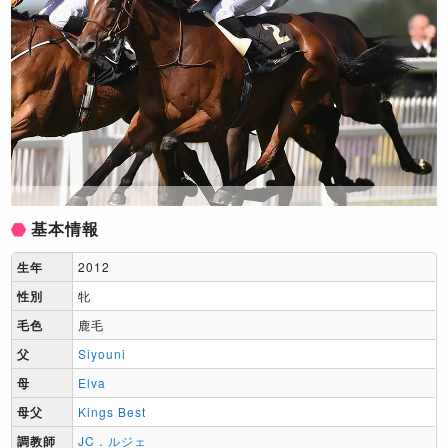
基本情報
生年
2012
性別
牝
毛色
鹿毛
父
Siyouni
母
Elva
母父
Kings Best
調教師
JC．ルジェ