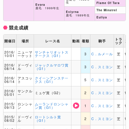
生
Flame Of Tara
Evora
鹿毛 1999年生
The Minstrel
Eviyrna
鹿毛 1989年生
Euliya
競走成績
トラ
開催日
場所
レース名
動画
着順
騎手
ック
2016/
ニューマ
サンチャリオットス
3
C．ルメール
芝
1
10/01
ーケット
テークス（G1）
2016/
ドーヴィ
ジャックルマロワ賞
3
C．スミヨン
芝
1
08/14
ル
（G1）
2016/
アスコッ
クイーンアンステー
5
C．スミヨン
芝
1
06/14
ト
クス（G1）
2016/
サンクル
ミュゲ賞（G2）
2
C．スミヨン
芝
1
05/01
ー
2015/
ロンシャ
ムーランドロンシャ
1
C．スミヨン
芝
1
09/13
ン
ン賞（G1）
2015/
ドーヴィ
ロートシルト賞
2
C．スミヨン
芝
1
08/02
ル
（G1）