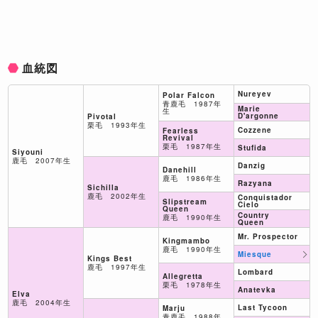
血統図
Nureyev
Polar Falcon
青鹿毛 1987年
Marie
生
D'argonne
Pivotal
栗毛 1993年生
Cozzene
Fearless
Revival
栗毛 1987年生
Stufida
Siyouni
鹿毛 2007年生
Danzig
Danehill
鹿毛 1986年生
Razyana
Sichilla
鹿毛 2002年生
Conquistador
Slipstream
Cielo
Queen
Country
鹿毛 1990年生
Queen
Mr. Prospector
Kingmambo
鹿毛 1990年生
Miesque
Kings Best
鹿毛 1997年生
Lombard
Allegretta
栗毛 1978年生
Anatevka
Elva
鹿毛 2004年生
Last Tycoon
Marju
青鹿毛 1988年