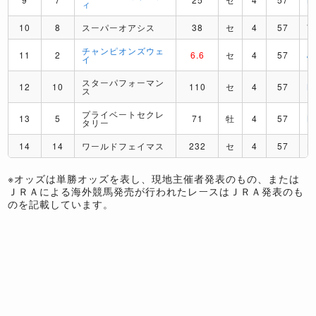
ィ
10
8
スーパーオアシス
38
セ
4
57
V
チャンピオンズウェ
11
2
6.6
セ
4
57
J
イ
スターパフォーマン
12
10
110
セ
4
57
M
ス
プライベートセクレ
13
5
71
牡
4
57
M
タリー
14
14
ワールドフェイマス
232
セ
4
57
H
※オッズは単勝オッズを表し、現地主催者発表のもの、または
ＪＲＡによる海外競馬発売が行われたレースはＪＲＡ発表のも
のを記載しています。