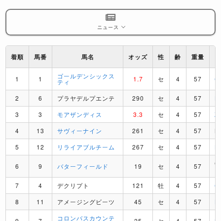
ニュース
着順
馬番
馬名
オッズ
性
齢
重量
ゴールデンシックス
1
1
1.7
セ
4
57
C
ティ
2
6
プラヤデルプエンテ
290
セ
4
57
B
3
3
モアザンディス
3.3
セ
4
57
Z
4
13
サヴィーナイン
261
セ
4
57
M
5
12
リライアブルチーム
267
セ
4
57
K
G
6
9
バターフィールド
19
セ
4
57
7
4
デクリプト
121
牡
4
57
C
8
11
アメージングビーツ
45
セ
4
57
K
コロンバスカウンテ
9
7
25
セ
4
57
N