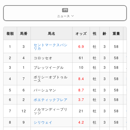
ニュース
着順
馬番
馬名
オッズ
性
齢
重量
セントマークスバシ
1
3
6.9
牡
3
58
I
リカ
2
4
コロッセオ
61
牡
3
58
T
3
1
ブレッツイーグル
10
牡
3
58
A
ポリシーオブトゥル
4
7
8.4
牡
3
58
M
ース
5
6
パーシュマン
8.7
牡
3
58
M
6
2
ポエティックフレア
3.7
牡
3
58
K
ノルマンディーブリ
7
12
21
牡
3
58
G
ッジ
8
9
シリウェイ
4.2
牡
3
58
C