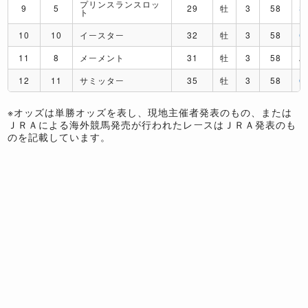
プリンスランスロッ
9
5
29
牡
3
58
S
ト
10
10
イースター
32
牡
3
58
C
11
8
メーメント
31
牡
3
58
A
12
11
サミッター
35
牡
3
58
O
※オッズは単勝オッズを表し、現地主催者発表のもの、または
ＪＲＡによる海外競馬発売が行われたレースはＪＲＡ発表のも
のを記載しています。