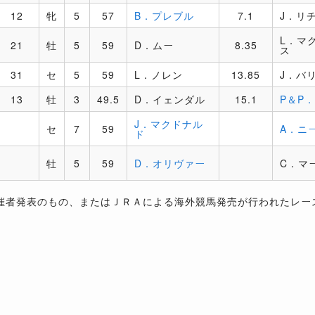
12
牝
5
57
B．プレブル
7.1
J．リ
L．マ
21
牡
5
59
D．ムー
8.35
ス
31
セ
5
59
L．ノレン
13.85
J．バ
13
牡
3
49.5
D．イェンダル
15.1
P＆P
J．マクドナル
セ
7
59
A．ニ
ド
牡
5
59
D．オリヴァー
C．マ
催者発表のもの、またはＪＲＡによる海外競馬発売が行われたレー