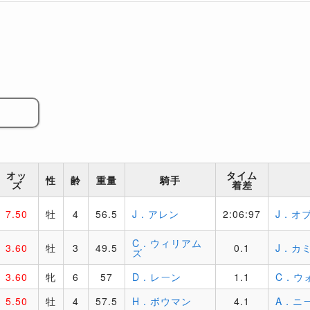
オッ
タイム
性
齢
重量
騎手
ズ
着差
7.50
牡
4
56.5
J．アレン
2:06:97
J．オ
C．ウィリアム
3.60
牡
3
49.5
0.1
J．カ
ズ
3.60
牝
6
57
D．レーン
1.1
C．ウ
5.50
牡
4
57.5
H．ボウマン
4.1
A．ニ