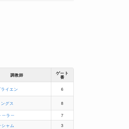
ゲート
調教師
番
ブライエン
6
ミングス
8
ォーラー
7
ーシャム
3