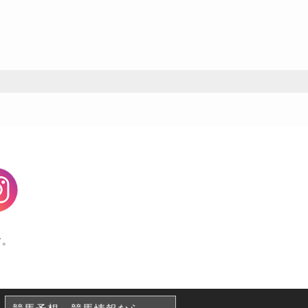
agram
す。