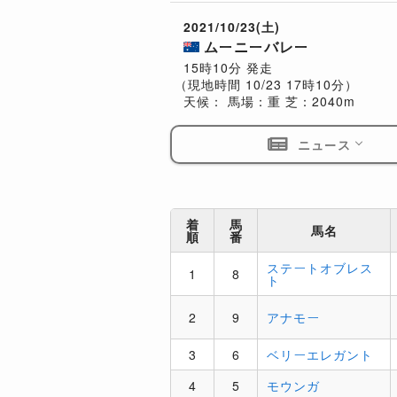
2021/10/23(土)
ムーニーバレー
15時10分 発走
（現地時間 10/23 17時10分）
天候：
馬場：重
芝：2040m
ニュース
着
馬
馬名
順
番
ステートオブレス
1
8
ト
2
9
アナモー
3
6
ベリーエレガント
4
5
モウンガ