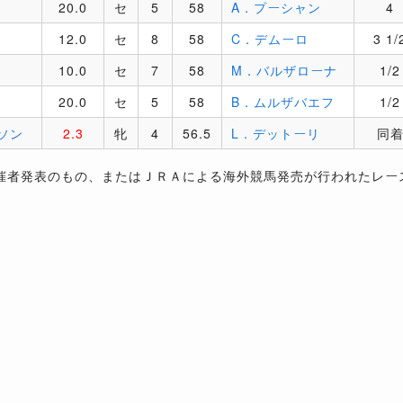
20.0
セ
5
58
A．プーシャン
4
12.0
セ
8
58
C．デムーロ
3 1/
10.0
セ
7
58
M．バルザローナ
1/2
20.0
セ
5
58
B．ムルザバエフ
1/2
ソン
2.3
牝
4
56.5
L．デットーリ
同
催者発表のもの、またはＪＲＡによる海外競馬発売が行われたレー