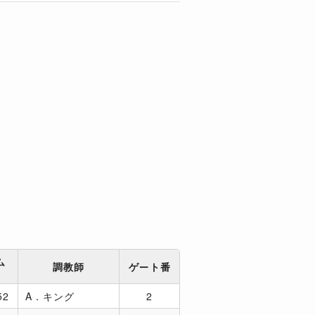
ム
調教師
ゲート番
差
52
A．キング
2