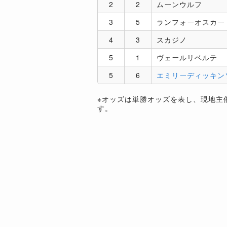
2
2
ムーンウルフ
3
5
ランフォーオスカー
4
3
スカジノ
5
1
ヴェールリベルテ
5
6
エミリーディッキン
※オッズは単勝オッズを表し、現地主
す。