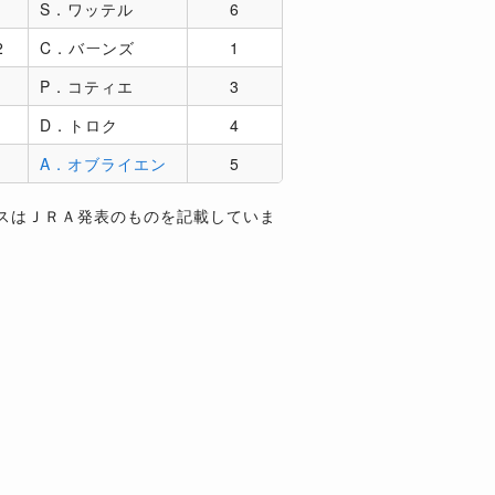
S．ワッテル
6
2
C．バーンズ
1
P．コティエ
3
D．トロク
4
着
A．オブライエン
5
スはＪＲＡ発表のものを記載していま