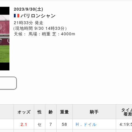
2023/9/30(土)
パリロンシャン
21時33分 発走
（現地時間 9/30 14時33分）
天候：
馬場：稍重
芝：4000m
タイ
オッズ
性
齢
重量
騎手
着
2.1
セ
7
58
H．ドイル
4:19: