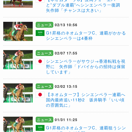
と”ダブル連覇”へシンエンペラー復調
矢作師「チャンスは大きい」
ニュース
02/13 10:56
G1昇格のネオムターフC、連覇がかかる
シンエンペラーは4番枠
ニュース
02/07 17:55
シンエンペラーがサウジ→香港転戦を視
野に 矢作師「ドバイからの招待は保留
しています」
ニュース
02/02 13:15
【ネオムターフ】シンエンペラー連覇へ
国内最終追い11秒2 坂井騎手「いい頃
の雰囲気に」
ニュース
01/31 11:25
G1昇格のネオムターフC、連覇狙うシン