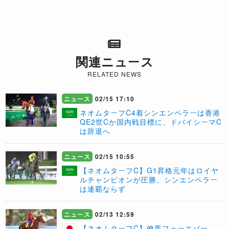
関連ニュース
RELATED NEWS
ニュース
02/15 17:10
ネオムターフC4着シンエンペラーは香港
QE2世Cか国内戦目標に、ドバイシーマC
は辞退へ
ニュース
02/15 10:55
【ネオムターフC】G1昇格元年はロイヤ
ルチャンピオンが圧勝、シンエンペラー
は連覇ならず
ニュース
02/13 12:59
【ネオムターフC】僚馬フォーエバー