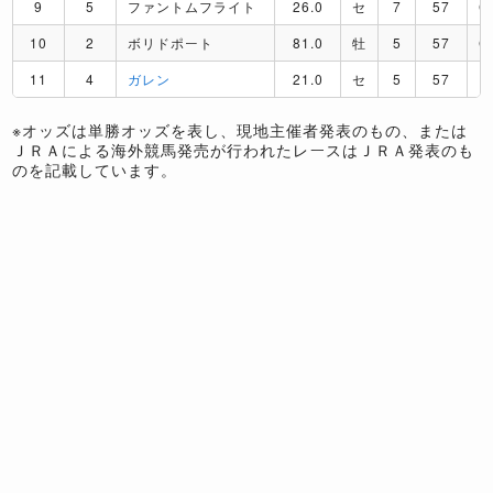
9
5
ファントムフライト
26.0
セ
7
57
C
10
2
ボリドポート
81.0
牡
5
57
C
11
4
ガレン
21.0
セ
5
57
D
※オッズは単勝オッズを表し、現地主催者発表のもの、または
ＪＲＡによる海外競馬発売が行われたレースはＪＲＡ発表のも
のを記載しています。