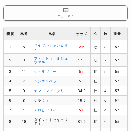
ニュース
着順
馬番
馬名
オッズ
性
齢
重量
ロイヤルチャンピオ
1
6
2.6
セ
8
57
O
ン
ファクトゥールシュ
2
3
17.0
セ
7
57
M
ヴァル
3
11
シュルヴィー
5.5
牝
5
55
R
4
7
シンエンペラー
5.5
牡
5
57
5
9
ヤマニンブークリエ
34.0
牡
4
57
6
8
シラウィ
19.0
セ
6
57
J
7
1
アロヒアリイ
5.0
牡
4
57
ダイレクトセキュリ
8
10
81.0
牝
6
55
J
ティ