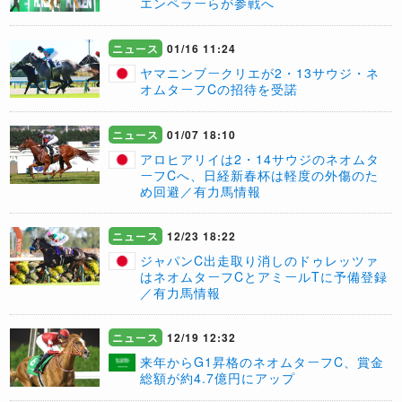
エンペラーらが参戦へ
ニュース
01/16 11:24
ヤマニンブークリエが2・13サウジ・ネ
オムターフCの招待を受諾
ニュース
01/07 18:10
アロヒアリイは2・14サウジのネオムタ
ーフCへ、日経新春杯は軽度の外傷のた
め回避／有力馬情報
ニュース
12/23 18:22
ジャパンC出走取り消しのドゥレッツァ
はネオムターフCとアミールTに予備登録
／有力馬情報
ニュース
12/19 12:32
来年からG1昇格のネオムターフC、賞金
総額が約4.7億円にアップ