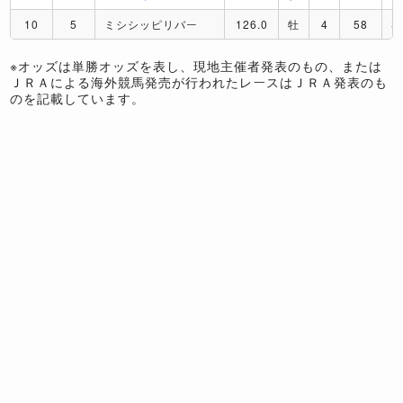
10
5
ミシシッピリバー
126.0
牡
4
58
S
※オッズは単勝オッズを表し、現地主催者発表のもの、または
ＪＲＡによる海外競馬発売が行われたレースはＪＲＡ発表のも
のを記載しています。