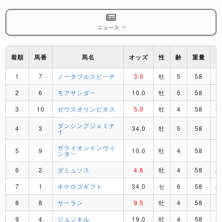
ニュース
着順
馬番
馬名
オッズ
性
齢
重量
1
7
ノータブルスピーチ
3.0
牡
5
58
2
6
モアサンダー
10.0
牡
5
58
T
3
10
ゼウスオリンピオス
5.0
牡
4
58
C
ダンシングジェミナ
4
3
34.0
牡
5
58
R
イ
ザライオンインウィ
5
9
10.0
牡
4
58
R
ンター
6
2
ダミュソス
4.6
牡
4
58
J
7
1
キケロズギフト
34.0
セ
6
58
J
8
8
サーラン
9.5
牡
4
58
M
9
4
ジョンキル
19.0
牡
4
58
C