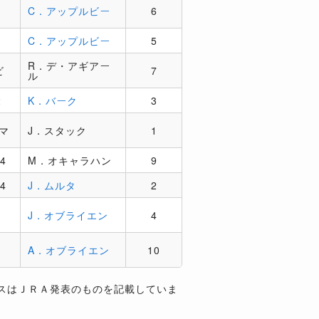
C．アップルビー
6
C．アップルビー
5
R．デ・アギアー
ビ
7
ル
2
K．バーク
3
マ
J．スタック
1
/4
M．オキャラハン
9
/4
J．ムルタ
2
J．オブライエン
4
A．オブライエン
10
スはＪＲＡ発表のものを記載していま