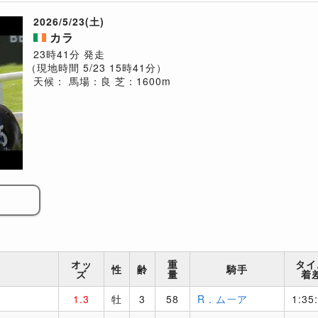
2026/5/23(土)
カラ
23時41分 発走
（現地時間 5/23 15時41分）
天候：
馬場：良
芝：1600m
オッ
重
タイ
性
齢
騎手
ズ
量
着
1.3
牡
3
58
R．ムーア
1:35