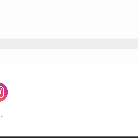
agram
す。