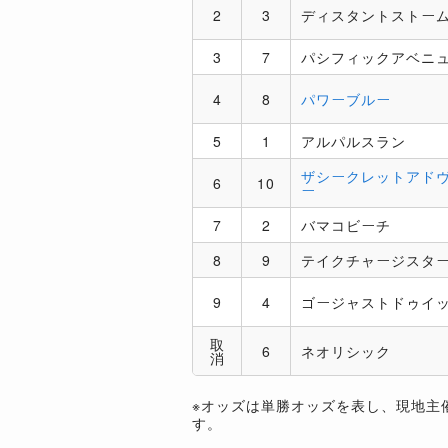
2
3
ディスタントストー
3
7
パシフィックアベニ
4
8
パワーブルー
5
1
アルパルスラン
ザシークレットアド
6
10
ー
7
2
バマコビーチ
8
9
テイクチャージスタ
9
4
ゴージャストドゥイ
取
6
ネオリシック
消
※オッズは単勝オッズを表し、現地主
す。