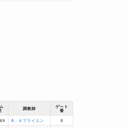
ム
ゲート
調教師
差
番
:69
A．オブライエン
8