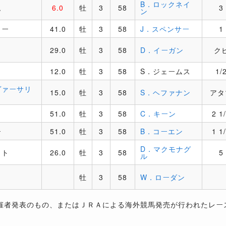
B．ロックネイ
ム
6.0
牡
3
58
3
ン
ュー
41.0
牡
3
58
J．スペンサー
1
29.0
牡
3
58
D．イーガン
ク
12.0
牡
3
58
S．ジェームス
1/
ヴァーサリ
15.0
牡
3
58
S．ヘファナン
アタ
51.0
牡
3
58
C．キーン
2 1
ー
51.0
牡
3
58
B．コーエン
1 1
D．マクモナグ
ット
26.0
牡
3
58
5
ル
牡
3
58
W．ローダン
催者発表のもの、またはＪＲＡによる海外競馬発売が行われたレー