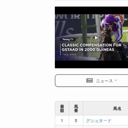
ニュース
着
馬
馬名
順
番
1
5
グシュタード