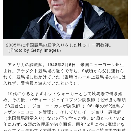
2005年に米国競馬の殿堂入りをしたN.ジトー調教師。
（Photo by Getty Images）
アメリカの調教師。1948年2月6日、米国ニューヨーク州生
まれ。アケダクト競馬場の近くで育ち、9歳頃から父に連れら
れて、競馬場に出かけていた（当時はルール上競馬場の中には
入れず、警備員と遊んでいたという）。
10代になるとまずホットウォーカーとして競馬場で働き始
め、その後、バディー・ジェイコブソン調教師（北米勝ち鞍順
で3度首位）、ジョニー・カンポ調教師（1981年の米2冠馬プ
レザントコロニーを管理）、そしてリロイ・ジョリー調教師
（米国競馬殿堂入り）などの下で学んだ後、24歳だった1972
年にわずか2頭の管理馬で独立開業。同年12月に今は廃場とな
ったフィラデルフィア州のリバティーベルパーク競馬場で初勝