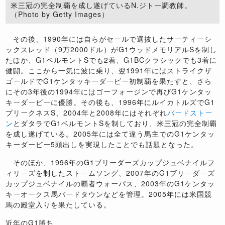
米三冠の完全制覇を成し遂げているN.ジトー調教師。
（Photo by Getty Images）
その後、1990年には自らがセールで選抜したサーティーシ
ックスレッド（9万2000ドル）がG1ウッドメモリアルSを制し
たほか、G1ベルモントSでも2着、G1BCクラシックでも3着に
健闘。ここから一気に波に乗り、翌1991年にはストライクザ
ゴールドでG1ケンタッキーダービー初制覇を果たすと、さら
にその3年後の1994年にはゴーフォージンで再びG1ケンタッ
キーダービーに優勝。その後も、1996年にルイカトルズでG1
プリークネスS、2004年と2008年にはそれぞれ
バードストー
ン
とダタラでG1ベルモントSを制しており、米三冠の完全制覇
を成し遂げている。2005年には全て違う馬主でのG1ケンタッ
キーダービー5頭出しを実現したことでも話題となった。
そのほか、1996年のG1ブリーダーズカップジュベナイルフ
ィリーズを制したストームソング、2007年のG1ブリーダーズ
カップジュベナイルの覇者ウォーパス、2003年のG1ケンタッ
キーオークス馬バードタウンなどを管理。2005年には米国競
馬の殿堂入りを果たしている。
近年のG1勝ち