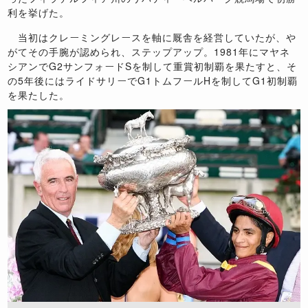
利を挙げた。
当初はクレーミングレースを軸に厩舎を経営していたが、や
がてその手腕が認められ、ステップアップ。1981年にマヤネ
シアンでG2サンフォードSを制して重賞初制覇を果たすと、そ
の5年後にはライドサリーでG1トムフールHを制してG1初制覇
を果たした。