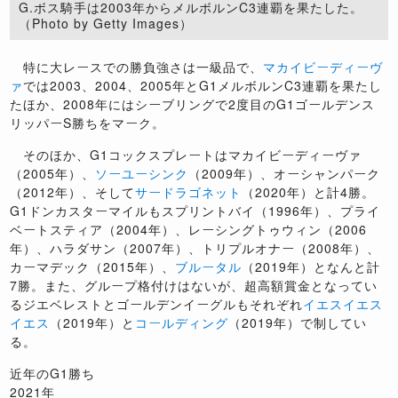
G.ボス騎手は2003年からメルボルンC3連覇を果たした。
（Photo by Getty Images）
特に大レースでの勝負強さは一級品で、
マカイビーディーヴ
ァ
では2003、2004、2005年とG1メルボルンC3連覇を果たし
たほか、2008年にはシーブリングで2度目のG1ゴールデンス
リッパーS勝ちをマーク。
そのほか、G1コックスプレートはマカイビーディーヴァ
（2005年）、
ソーユーシンク
（2009年）、オーシャンパーク
（2012年）、そして
サードラゴネット
（2020年）と計4勝。
G1ドンカスターマイルもスプリントバイ（1996年）、プライ
ベートスティア（2004年）、レーシングトゥウィン（2006
年）、ハラダサン（2007年）、トリプルオナー（2008年）、
カーマデック（2015年）、
ブルータル
（2019年）となんと計
7勝。また、グループ格付けはないが、超高額賞金となってい
るジエベレストとゴールデンイーグルもそれぞれ
イエスイエス
イエス
（2019年）と
コールディング
（2019年）で制してい
る。
近年のG1勝ち
2021年