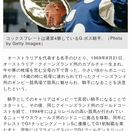
コックスプレートは通算4勝しているG.ボス騎手。（Photo
by Getty Images）
オーストラリアを代表する名手のひとり。1969年8月21日、
オーストラリア・クイーンズランド州のカブルチャー生まれ。
牛や豚の牧場を営む父母の下で育った。小さい頃からポニーに
跨がり、15歳の時に祖母に連れられて行ったクイーンズランド
州のギンピー競馬場で競馬に魅せられ、騎手になることを決意
したという。
騎手としてのキャリアはギンピーで見習い騎手になることで
スタートし、その後、同じクイーンズランド州のゴールドコー
ストを経て、1994年にはよりレベルの高い競馬が行われてい
るニューサウスウェールズ州のシドニーに拠点を移動。同年に
テレストでG1チッピングノートンSに優勝してG1初制覇を果
たすと、翌年にはフライングスパーでG1ゴールデンスリッパ