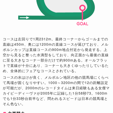
コースは左回りで1周2312m。最終コーナーからゴールまでの
直線は450m、奥には1200mの直線コースが延びており、メル
ボルンカップは直線コースの900m地点付近から発走する。上
空から見ると整った水滴型をしており、向正面から最後の直線
に至る大きなコーナー部分だけで約900mある。オールフラッ
トで直線が十分にあり、コーナーも大きくゆったりしているた
め、全体的にフェアなコースとされている。
コースの水はけが良く、メルボルン地区の他の競馬場にくらべ
て馬場が固くなりやすい。1000～3200mの間で12の距離設定
が可能だが、2000mのレコードタイムは来日経験もある女傑マ
カイビーディーヴァが2005年に記録した1分58秒73。1600m
でも1分33秒台前半など、問われるスピードは日本の競馬場と
そん色ない。