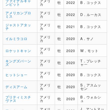
ファイナルギャ
アメリ
牡
2022
B．コックス
ンビット
カ
アメリカンプロ
アメリ
牡
2022
D．ルーカス
ミス
カ
ジャストアタッ
アメリ
牡
2021
B．コックス
チ
カ
アメリ
イルミラコロ
牡
2020
A．サノ
カ
アメリ
ロケットキャン
牡
2020
W．モット
カ
キングズバーン
アメリ
T．プレッチ
牡
2020
ズ
カ
ャー
アメリ
ヒットショー
牡
2020
B．コックス
カ
アメリ
S．アスムッ
ディスアーム
牡
2020
カ
セン
プリティミスチ
アメリ
B．ウォルシ
牝
2020
ヴァス
カ
ュ
アメリ
J．アントヌッ