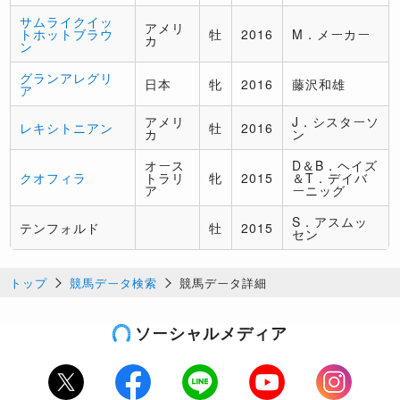
サムライクイッ
アメリ
トホットブラウ
牡
2016
M．メーカー
カ
ン
グランアレグリ
日本
牝
2016
藤沢和雄
ア
アメリ
J．シスターソ
レキシトニアン
牡
2016
カ
ン
オース
D＆B．ヘイズ
クオフィラ
トラリ
牝
2015
＆T．デイバ
ア
ーニッグ
S．アスムッ
テンフォルド
牡
2015
セン
トップ
競馬データ検索
競馬データ詳細
ソーシャルメディア