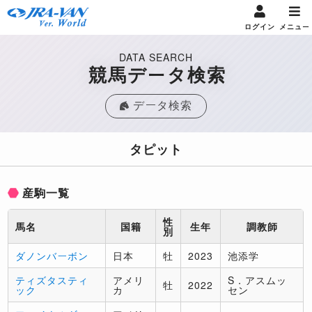
ログイン
メニュー
DATA SEARCH
競馬データ検索
データ検索
タピット
産駒一覧
性
馬名
国籍
生年
調教師
別
ダノンバーボン
日本
牡
2023
池添学
ティズタスティ
アメリ
S．アスムッ
牡
2022
ック
カ
セン