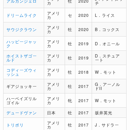
アルカンジェロ
牡
2020
カ
チ
アメリ
ドリームライク
セ
2020
L．ライス
カ
アメリ
サウジクラウン
牡
2020
B．コックス
カ
ハッピージャッ
アメリ
牡
2019
D．オニール
ク
カ
ホイストザゴー
アメリ
D．スチュア
牡
2019
ルド
カ
ート
コディーズウィ
アメリ
牡
2018
W．モット
ッシュ
カ
アメリ
G．アーノル
ギアジョッキー
牡
2017
カ
ドII
ハーベイズリル
アメリ
牝
2017
W．モット
ゴイル
カ
デュードヴァン
日本
牡
2017
坂井英光
アメリ
トリポリ
牡
2017
J．サドラー
カ