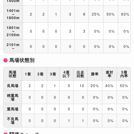
1400m
1401m
～
2
2
1
3
8
25%
50%
63%
1800m
1801m
～
0
0
0
3
3
0%
0%
0%
2100m
2101m
0
0
0
0
0
0%
0%
0%
～
馬場状態別
馬場
4着
出走
連対
3着
1着
2着
3着
勝率
状態
以下
回数
率
内率
良馬場
2
2
1
5
10
20%
40%
50%
稍重馬
0
0
0
0
0
0%
0%
0%
場
重馬場
0
0
0
0
0
0%
0%
0%
不良馬
0
0
0
1
1
0%
0%
0%
場