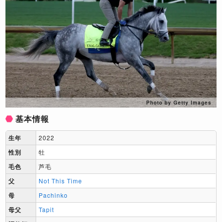
Photo by Getty Images
基本情報
生年
2022
性別
牡
毛色
芦毛
父
Not This Time
母
Pachinko
母父
Tapit