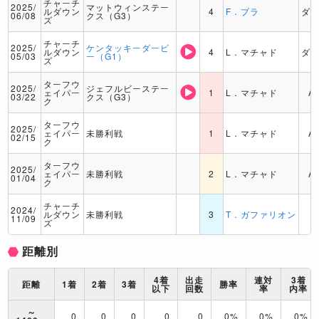
チャーチ
2025/
マットウィンステー
ルダウン
4
F．プラ
ダ
06/08
クス（G3）
ズ
チャーチ
2025/
ケンタッキーダービ
ルダウン
4
L．マチャド
ダ
05/03
ー（G1）
ズ
ターフウ
2025/
ジェフルビーステー
ェイパー
1
L．マチャド
A
03/22
クス（G3）
ク
ターフウ
2025/
ェイパー
未勝利戦
1
L．マチャド
A
02/15
ク
ターフウ
2025/
ェイパー
未勝利戦
2
L．マチャド
A
01/04
ク
チャーチ
2024/
ルダウン
未勝利戦
3
T．ガファリオン
11/09
ズ
距離別
4着
出走
連対
3着
距離
1着
2着
3着
勝率
以下
回数
率
内率
～
0
0
0
0
0
0%
0%
0%