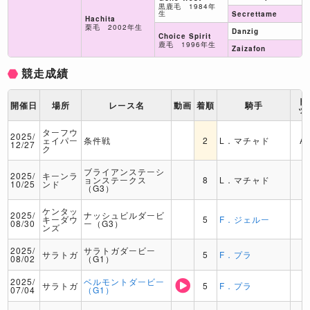
黒鹿毛 1984年
生
Secrettame
Hachita
栗毛 2002年生
Danzig
Choice Spirit
鹿毛 1996年生
Zaizafon
競走成績
ト
開催日
場所
レース名
動画
着順
騎手
ッ
ターフウ
2025/
ェイパー
条件戦
2
L．マチャド
A
12/27
ク
ブライアンステーシ
2025/
キーンラ
ョンステークス
8
L．マチャド
10/25
ンド
（G3）
ケンタッ
2025/
ナッシュビルダービ
キーダウ
5
F．ジェルー
08/30
ー（G3）
ンズ
2025/
サラトガダービー
サラトガ
5
F．プラ
08/02
（G1）
2025/
ベルモントダービー
サラトガ
5
F．プラ
07/04
（G1）