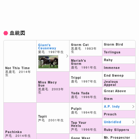
血統図
Storm Bird
Storm Cat
Giant's
Causeway
黒鹿毛 1983年
生
栗毛 1997年生
Terlingua
Rahy
Mariah's
Storm
鹿毛 1991年生
Immense
Not This Time
黒鹿毛 2014年
生
End Sweep
Trippi
鹿毛 1997年生
Jealous
Miss Macy
Appeal
Sue
黒鹿毛 2003年
Great Above
生
Yada Yada
鹿毛 1996年生
Stem
A.P. Indy
Pulpit
鹿毛 1994年生
Preach
Tapit
芦毛 2001年生
Unbridled
Tap Your
Heels
芦毛 1996年生
Ruby Slippers
Pachinko
芦毛 2014年生
Mr. Prospector
Gone West