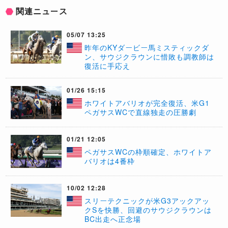
関連ニュース
05/07 13:25
昨年のKYダービー馬ミスティックダ
ン、サウジクラウンに惜敗も調教師は
復活に手応え
01/26 15:15
ホワイトアバリオが完全復活、米G1
ペガサスWCで直線独走の圧勝劇
01/21 12:05
ペガサスWCの枠順確定、ホワイトア
バリオは4番枠
10/02 12:28
スリーテクニックが米G3アックアッ
クSを快勝、回避のサウジクラウンは
BC出走へ正念場