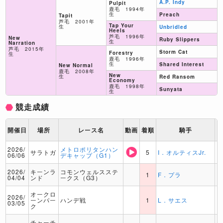
A.P. Indy
Pulpit
鹿毛 1994年
生
Preach
Tapit
芦毛 2001年
Tap Your
生
Unbridled
Heels
芦毛 1996年
New
Ruby Slippers
生
Narration
芦毛 2015年
Storm Cat
Forestry
生
鹿毛 1996年
生
Shared Interest
New Normal
鹿毛 2008年
New
生
Red Ransom
Economy
鹿毛 1998年
Sunyata
生
競走成績
開催日
場所
レース名
動画
着順
騎手
2026/
メトロポリタンハン
サラトガ
5
I．オルティスJr.
06/06
デキャップ（G1）
2026/
キーンラ
コモンウェルスステ
1
F．プラ
04/04
ンド
ークス（G3）
オークロ
2026/
ーンパー
ハンデ戦
1
L．サエス
03/05
ク
チャーチ