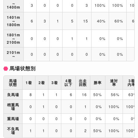
～
3
0
0
0
3
100%
100%
10
1400m
1401m
～
6
3
1
5
15
40%
60%
67
1800m
1801m
～
0
0
0
1
1
0%
0%
0
2100m
2101m
0
0
0
0
0
0%
0%
0
～
馬場状態別
馬場
4着
出走
連対
3着
1着
2着
3着
勝率
状態
以下
回数
率
内率
良馬場
8
1
1
6
16
50%
56%
63%
稍重馬
0
1
0
0
1
0%
100%
100%
場
重馬場
0
0
0
0
0
0%
0%
0%
不良馬
1
1
0
0
2
50%
100%
100%
場