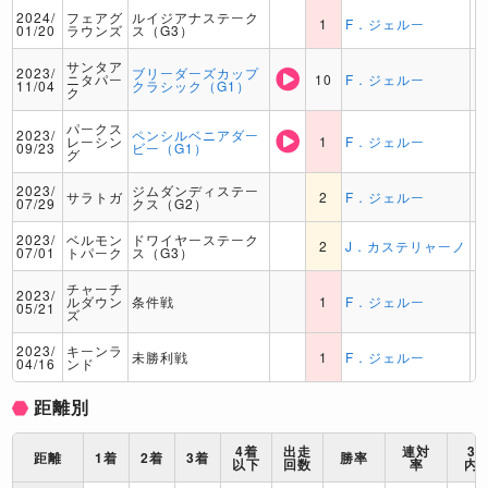
2024/
フェアグ
ルイジアナステーク
1
F．ジェルー
01/20
ラウンズ
ス（G3）
サンタア
2023/
ブリーダーズカップ
ニタパー
10
F．ジェルー
11/04
クラシック（G1）
ク
パークス
2023/
ペンシルベニアダー
レーシン
1
F．ジェルー
09/23
ビー（G1）
グ
2023/
ジムダンディステー
サラトガ
2
F．ジェルー
07/29
クス（G2）
2023/
ベルモン
ドワイヤーステーク
2
J．カステリャーノ
07/01
トパーク
ス（G3）
チャーチ
2023/
ルダウン
条件戦
1
F．ジェルー
05/21
ズ
2023/
キーンラ
未勝利戦
1
F．ジェルー
04/16
ンド
距離別
4着
出走
連対
3
距離
1着
2着
3着
勝率
以下
回数
率
内