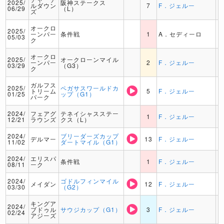
2025/
阪神ステークス
ルダウン
7
F．ジェルー
06/29
（L）
ズ
オークロ
2025/
ーンパー
条件戦
1
A．セディーロ
05/03
ク
オークロ
2025/
オークローンマイル
ーンパー
2
F．ジェルー
03/29
（G3）
ク
ガルフス
2025/
ペガサスワールドカ
トリーム
5
F．ジェルー
01/25
ップ（G1）
パーク
2024/
フェアグ
テネイシャスステー
1
F．ジェルー
12/21
ラウンズ
クス（L）
2024/
ブリーダーズカップ
デルマー
13
F．ジェルー
11/02
ダートマイル（G1）
2024/
エリスパ
条件戦
1
F．ジェルー
08/11
ーク
2024/
ゴドルフィンマイル
メイダン
12
F．ジェルー
03/30
（G2）
キングア
2024/
ブドゥル
サウジカップ（G1）
3
F．ジェルー
02/24
アジーズ