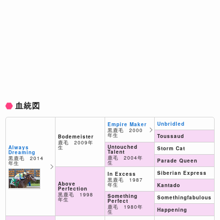
血統図
Unbridled
Empire Maker
黒鹿毛 2000
年生
Toussaud
Bodemeister
鹿毛 2009年
Untouched
Always
生
Storm Cat
Talent
Dreaming
鹿毛 2004年
黒鹿毛 2014
Parade Queen
生
年生
Siberian Express
In Excess
黒鹿毛 1987
Above
年生
Kantado
Perfection
黒鹿毛 1998
Something
Somethingfabulous
年生
Perfect
鹿毛 1980年
Happening
生