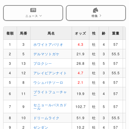
ニュース
特集
着順
馬番
馬名
オッズ
性
齢
重量
1
3
ホワイトアバリオ
4.3
牡
4
57
I
2
5
デルマソトガケ
21.9
牡
3
55.5
3
13
プロクシー
26.8
牡
5
57
4
12
アレイビアンナイト
4.7
牡
3
55.5
5
8
ウシュバテソーロ
2.1
牡
6
57
ブライトフューチャ
6
11
19.9
牡
4
57
ー
セニョールバスカド
7
9
102.7
牡
5
57
ール
8
10
ドリームライク
51.9
牡
3
55.5
9
2
ゼンダン
10.2
牡
4
57