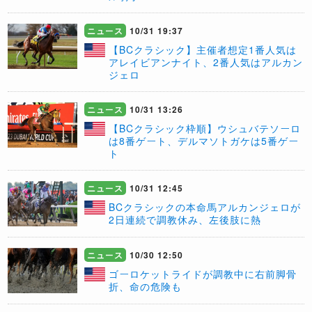
ニュース
10/31 19:37
【BCクラシック】主催者想定1番人気は
アレイビアンナイト、2番人気はアルカン
ジェロ
ニュース
10/31 13:26
【BCクラシック枠順】ウシュバテソーロ
は8番ゲート、デルマソトガケは5番ゲー
ト
ニュース
10/31 12:45
​BCクラシックの本命馬アルカンジェロが
2日連続で調教休み、左後肢に熱
ニュース
10/30 12:50
​ゴーロケットライドが調教中に右前脚骨
折、命の危険も