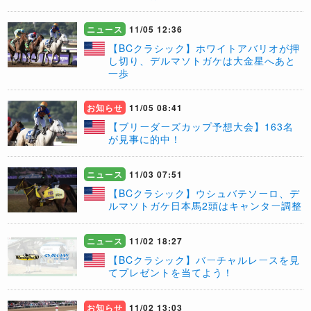
ニュース
11/05 12:36
【BCクラシック】ホワイトアバリオが押
し切り、デルマソトガケは大金星へあと
一歩
お知らせ
11/05 08:41
【ブリーダーズカップ予想大会】163名
が見事に的中！
ニュース
11/03 07:51
【BCクラシック】ウシュバテソーロ、デ
ルマソトガケ日本馬2頭はキャンター調整
ニュース
11/02 18:27
【BCクラシック】バーチャルレースを見
てプレゼントを当てよう！
お知らせ
11/02 13:03