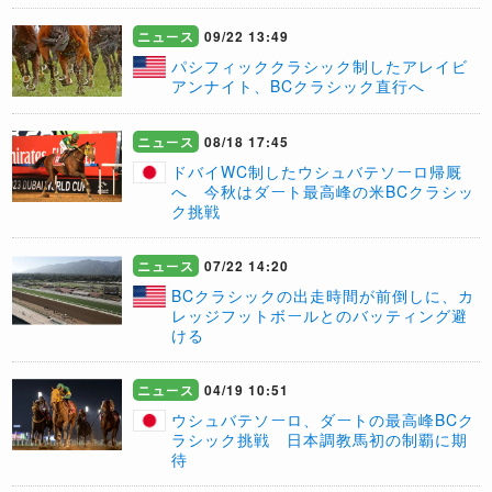
ニュース
09/22 13:49
パシフィッククラシック制したアレイビ
アンナイト、BCクラシック直行へ
ニュース
08/18 17:45
ドバイWC制したウシュバテソーロ帰厩
へ 今秋はダート最高峰の米BCクラシッ
ク挑戦
ニュース
07/22 14:20
BCクラシックの出走時間が前倒しに、カ
レッジフットボールとのバッティング避
ける
ニュース
04/19 10:51
ウシュバテソーロ、ダートの最高峰BCク
ラシック挑戦 日本調教馬初の制覇に期
待