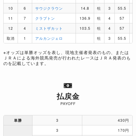
10
6
サウジクラウン
14.8
牡
3
55.5
11
7
クラプトン
136.9
牡
4
57
12
4
ミストザカット
103.5
牡
4
57
取消
1
アルカンジェロ
牡
3
55.5
※オッズは単勝オッズを表し、現地主催者発表のもの、または
ＪＲＡによる海外競馬発売が行われたレースはＪＲＡ発表のも
のを記載しています。
払戻金
PAYOFF
単勝
3
430円
3
170円