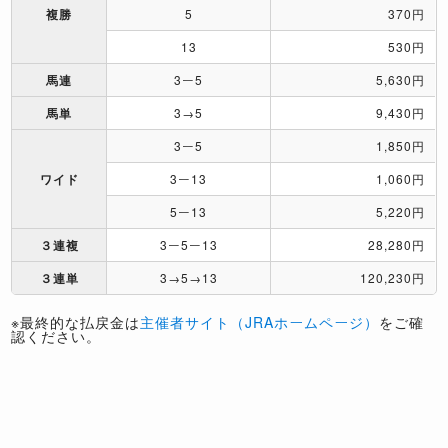
複勝
5
370円
13
530円
馬連
3ー5
5,630円
馬単
3→5
9,430円
3ー5
1,850円
ワイド
3ー13
1,060円
5ー13
5,220円
３連複
3ー5ー13
28,280円
３連単
3→5→13
120,230円
※最終的な払戻金は
主催者サイト（JRAホームページ）
をご確
認ください。