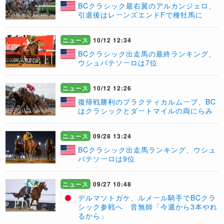
BCクラシック最右翼のアルカンジェロ、
引退後はレーンズエンドFで種牡馬に
ニュース
10/12 12:34
BCクラシック出走馬の最終ランキング、
ウシュバテソーロは7位
ニュース
10/12 12:26
復帰戦勝利のプラクティカルムーブ、BC
はクラシックとダートマイルの両にらみ
ニュース
09/28 13:24
BCクラシック出走馬ランキング、ウシュ
バテソーロは9位
ニュース
09/27 10:48
デルマソトガケ、ルメール騎手でBCクラ
シック参戦へ 音無師「今週から3本やれ
るから」