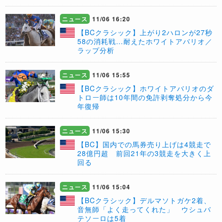
ニュース
11/06 16:20
【BCクラシック】上がり2ハロンが27秒
58の消耗戦…耐えたホワイトアバリオ／
ラップ分析
ニュース
11/06 15:55
【BCクラシック】ホワイトアバリオのダ
トロー師は10年間の免許剥奪処分から今
年復帰
ニュース
11/06 15:30
【BC】国内での馬券売り上げは4競走で
28億円超 前回21年の3競走を大きく上
回る
ニュース
11/06 15:04
【BCクラシック】デルマソトガケ2着、
音無師「よく走ってくれた」 ウシュバ
テソーロは5着