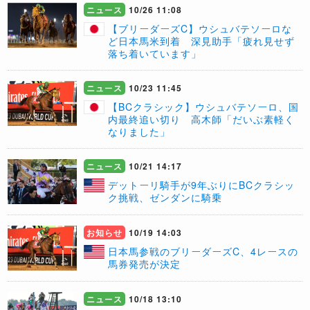
ニュース
10/26 11:08
【ブリーダーズC】ウシュバテソーロな
ど日本馬米到着 深見助手「疲れ見せず
落ち着いています」
ニュース
10/23 11:45
【BCクラシック】ウシュバテソーロ、国
内最終追い切り 高木師「だいぶ素軽く
なりました」
ニュース
10/21 14:17
デットーリ騎手が9年ぶりにBCクラシッ
ク挑戦、ゼンダンに騎乗
お知らせ
10/19 14:03
日本馬参戦のブリーダーズC、4レースの
馬券発売が決定
ニュース
10/18 13:10