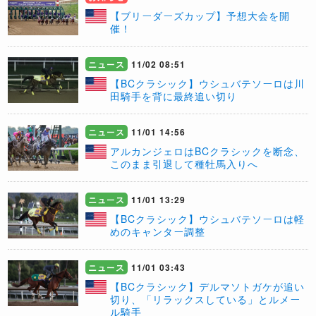
【ブリーダーズカップ】予想大会を開
催！
ニュース
11/02 08:51
【BCクラシック】ウシュバテソーロは川
田騎手を背に最終追い切り
ニュース
11/01 14:56
アルカンジェロはBCクラシックを断念、
このまま引退して種牡馬入りへ
ニュース
11/01 13:29
【BCクラシック】ウシュバテソーロは軽
めのキャンター調整
ニュース
11/01 03:43
【BCクラシック】デルマソトガケが追い
切り、「リラックスしている」とルメー
ル騎手