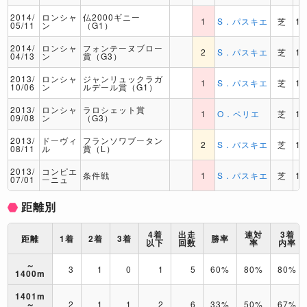
2014/
ロンシャ
仏2000ギニー
1
S．パスキエ
芝
16
05/11
ン
（G1）
2014/
ロンシャ
フォンテーヌブロー
2
S．パスキエ
芝
16
04/13
ン
賞（G3）
2013/
ロンシャ
ジャンリュックラガ
1
S．パスキエ
芝
14
10/06
ン
ルデール賞（G1）
2013/
ロンシャ
ラロシェット賞
1
O．ペリエ
芝
14
09/08
ン
（G3）
2013/
ドーヴィ
フランソワブータン
2
S．パスキエ
芝
14
08/11
ル
賞（L）
2013/
コンピエ
条件戦
1
S．パスキエ
芝
14
07/01
ーニュ
距離別
4着
出走
連対
3着
距離
1着
2着
3着
勝率
以下
回数
率
内率
～
3
1
0
1
5
60%
80%
80%
1400m
1401m
～
2
1
1
2
6
33%
50%
67%