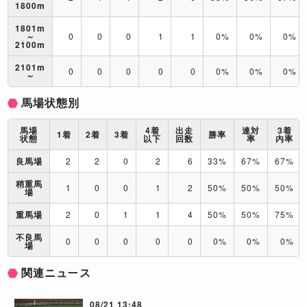
1800m
1801m
～
0
0
0
1
1
0%
0%
0%
2100m
2101m
0
0
0
0
0
0%
0%
0%
～
馬場状態別
馬場
4着
出走
連対
3着
1着
2着
3着
勝率
状態
以下
回数
率
内率
良馬場
2
2
0
2
6
33%
67%
67%
稍重馬
1
0
0
1
2
50%
50%
50%
場
重馬場
2
0
1
1
4
50%
50%
75%
不良馬
0
0
0
0
0
0%
0%
0%
場
関連ニュース
08/21 13:48