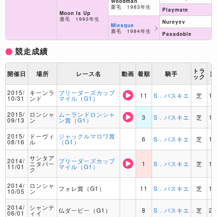
Woodman
栗毛 1983年生
Playmate
Moon Is Up
鹿毛 1993年生
Nureyev
Miesque
鹿毛 1984年生
Pasadoble
競走成績
トラ
開催日
場所
レース名
動画
着順
騎手
距
ック
2015/
キーンラ
ブリーダーズカップ
11
S．パスキエ
芝
16
10/31
ンド
マイル（G1）
2015/
ロンシャ
ムーランドロンシャ
3
S．パスキエ
芝
16
09/13
ン
ン賞（G1）
2015/
ドーヴィ
ジャックルマロワ賞
6
S．パスキエ
芝
16
08/16
ル
（G1）
サンタア
2014/
ブリーダーズカップ
ニタパー
1
S．パスキエ
芝
16
11/01
マイル（G1）
ク
2014/
ロンシャ
フォレ賞（G1）
11
S．パスキエ
芝
14
10/05
ン
2014/
シャンテ
仏ダービー（G1）
8
S．パスキエ
芝
21
06/01
ィイ