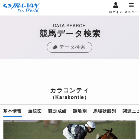
ログイン
メニュー
DATA SEARCH
競馬データ検索
データ検索
カラコンティ
（Karakontie）
基本情報
血統図
競走成績
距離別
馬場状態別
関連ニ