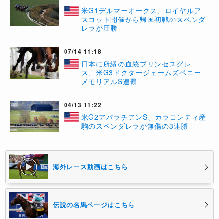
米G1デルマーオークス、ロイヤルア
スコット開催から帰国初戦のスペンダ
レラが圧勝
07/14 11:18
日本に所縁の血統プリンセスグレー
ス、米G3ドクタージェームズペニー
メモリアルS連覇
04/13 11:22
米G2アパラチアンS、カラコンティ産
駒のスペンダレラが無傷の3連勝
海外レース動画はこちら
伝説の名馬ページはこちら