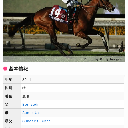
Photo by Getty Images
基本情報
生年
2011
性別
牡
毛色
鹿毛
父
Bernstein
母
Sun Is Up
母父
Sunday Silence