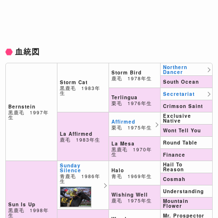
血統図
Northern
Dancer
Storm Bird
鹿毛 1978年生
South Ocean
Storm Cat
黒鹿毛 1983年
生
Secretariat
Terlingua
栗毛 1976年生
Crimson Saint
Bernstein
黒鹿毛 1997年
Exclusive
生
Native
Affirmed
栗毛 1975年生
Wont Tell You
La Affirmed
鹿毛 1983年生
Round Table
La Mesa
黒鹿毛 1970年
生
Finance
Hail To
Sunday
Reason
Halo
Silence
青毛 1969年生
青鹿毛 1986年
Cosmah
生
Understanding
Wishing Well
鹿毛 1975年生
Mountain
Sun Is Up
Flower
黒鹿毛 1998年
生
Mr. Prospector