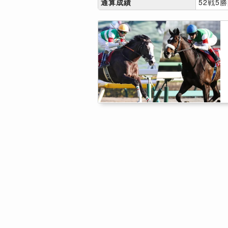
通算成績
52戦5勝[