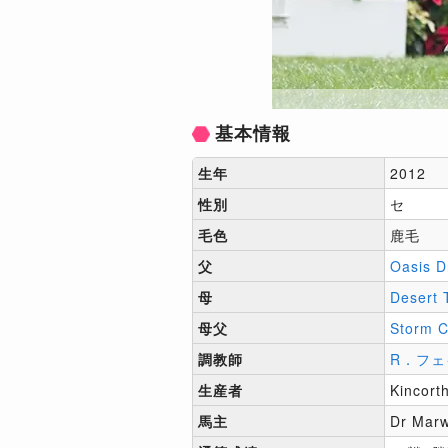
基本情報
生年
2012
性別
セ
毛色
鹿毛
父
Oasis 
母
Desert 
母父
Storm C
調教師
R．フェ
生産者
Kincort
馬主
Dr Mar