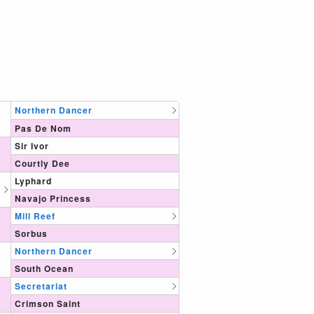
Northern Dancer
Pas De Nom
Sir Ivor
Courtly Dee
Lyphard
Navajo Princess
Mill Reef
Sorbus
Northern Dancer
South Ocean
Secretariat
Crimson Saint