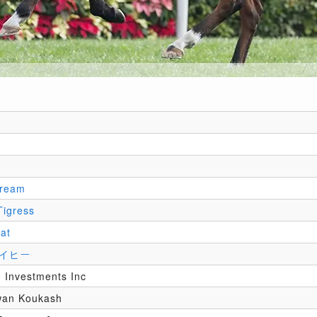
Dream
Tigress
at
イヒー
h Investments Inc
wan Koukash