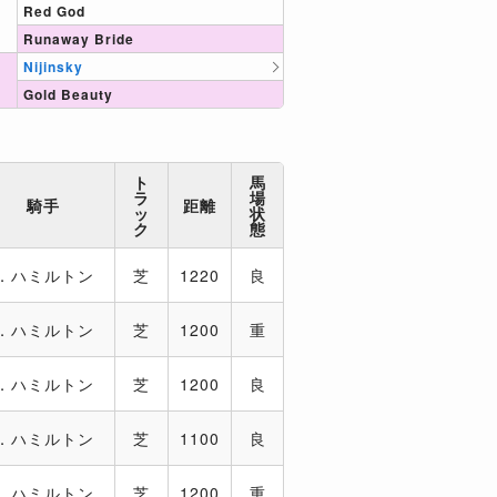
Red God
Runaway Bride
Nijinsky
Gold Beauty
ト
馬
ラ
場
騎手
距離
ッ
状
ク
態
．ハミルトン
芝
1220
良
．ハミルトン
芝
1200
重
．ハミルトン
芝
1200
良
．ハミルトン
芝
1100
良
．ハミルトン
芝
1200
重