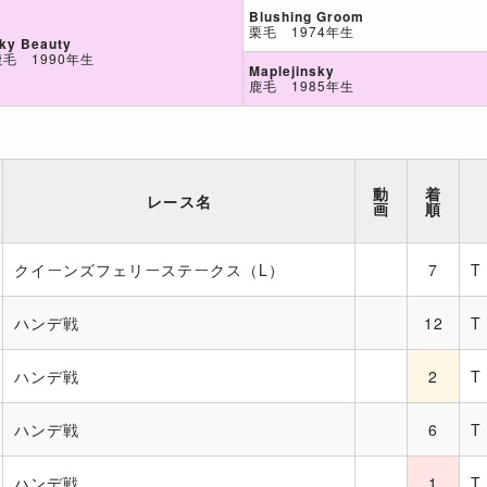
Blushing Groom
栗毛 1974年生
ky Beauty
鹿毛 1990年生
Maplejinsky
鹿毛 1985年生
動
着
レース名
画
順
クイーンズフェリーステークス（L）
7
T
ハンデ戦
12
T
ハンデ戦
2
T
ハンデ戦
6
T
ハンデ戦
1
T