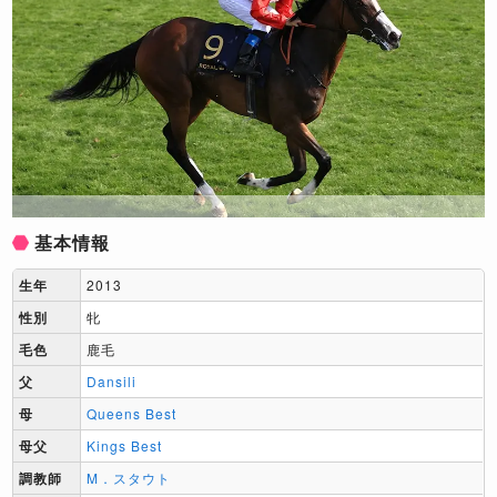
基本情報
生年
2013
性別
牝
毛色
鹿毛
父
Dansili
母
Queens Best
母父
Kings Best
調教師
M．スタウト