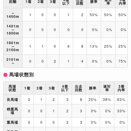
距離
1着
2着
3着
勝率
以下
回数
率
内率
～
1
0
0
1
2
50%
50%
50%
1400m
1401m
～
0
0
0
0
0
0%
0%
0%
1800m
1801m
～
1
1
0
6
8
13%
25%
25%
2100m
2101m
0
0
3
1
4
0%
0%
75%
～
馬場状態別
馬場
4着
出走
連対
3着
1着
2着
3着
勝率
状態
以下
回数
率
内率
良馬場
2
1
2
3
8
25%
38%
63%
稍重馬
0
0
1
2
3
0%
0%
33%
場
重馬場
0
0
0
3
3
0%
0%
0%