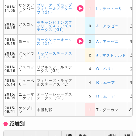
サンタア
ブリーダーズカップ
2016/
ニタパー
フィリー＆メアター
1
L．デットーリ
芝
11/05
ク
フ（G1）
英チャンピオンズフ
2016/
アスコッ
ィリーズ＆メアズス
3
A．アッゼニ
芝
10/15
ト
テークス（G1）
2016/
ヨークシャーオーク
ヨーク
3
A．アッゼニ
芝
08/18
ス（G1）
2016/
グッドウ
ナッソーステークス
2
J．マクドナルド
芝
07/30
ッド
（G1）
2016/
アスコッ
リブルスデールステ
4
O．ペリエ
芝
06/16
ト
ークス（G2）
2016/
ニューベ
フィリーズトライア
4
R．ムーア
芝
05/14
リー
ルステークス（L）
2015/
ニューマ
オーソーシャープス
5
R．ムーア
芝
10/09
ーケット
テークス（G3）
2015/
ケンプト
未勝利戦
1
T．ダーカン
AW
09/21
ン
距離別
4着
出走
連対
3着