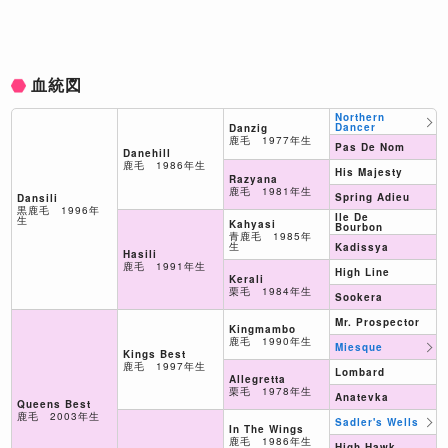
血統図
Northern
Dancer
Danzig
鹿毛 1977年生
Pas De Nom
Danehill
鹿毛 1986年生
His Majesty
Razyana
鹿毛 1981年生
Spring Adieu
Dansili
黒鹿毛 1996年
Ile De
生
Kahyasi
Bourbon
青鹿毛 1985年
生
Kadissya
Hasili
鹿毛 1991年生
High Line
Kerali
栗毛 1984年生
Sookera
Mr. Prospector
Kingmambo
鹿毛 1990年生
Miesque
Kings Best
鹿毛 1997年生
Lombard
Allegretta
栗毛 1978年生
Anatevka
Queens Best
鹿毛 2003年生
Sadler's Wells
In The Wings
鹿毛 1986年生
High Hawk