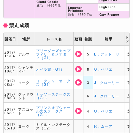
Cloud Castle
鹿毛 1995年生
High Line
Lucayan
Princess
鹿毛 1983年生
Gay France
競走成績
ト
開催日
場所
レース名
動画
着順
騎手
ッ
ブリーダーズカップ
2017/
デルマー
フィリー＆メアター
5
L．デットーリ
芝
11/04
フ（G1）
2017/
シャンテ
オペラ賞（G1）
8
O．ペリエ
芝
10/01
ィイ
2017/
ヨークシャーオーク
ヨーク
3
J．クローリー
芝
08/24
ス（G1）
2017/
グッドウ
ナッソーステークス
6
J．クローリー
芝
08/03
ッド
（G1）
プリンスオブウェー
2017/
アスコッ
ルズステークス
4
O．ペリエ
芝
06/21
ト
（G1）
2017/
ミドルトンステーク
ヨーク
4
R．ムーア
芝
05/18
ス（G2）