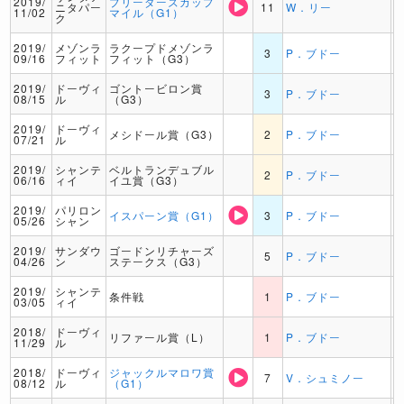
2019/
ブリーダーズカップ
ニタパー
11
W．リー
11/02
マイル（G1）
ク
2019/
メゾンラ
ラクープドメゾンラ
3
P．ブドー
09/16
フィット
フィット（G3）
2019/
ドーヴィ
ゴントービロン賞
3
P．ブドー
08/15
ル
（G3）
2019/
ドーヴィ
メシドール賞（G3）
2
P．ブドー
07/21
ル
2019/
シャンテ
ベルトランデュブル
2
P．ブドー
06/16
ィイ
イユ賞（G3）
2019/
パリロン
イスパーン賞（G1）
3
P．ブドー
05/26
シャン
2019/
サンダウ
ゴードンリチャーズ
5
P．ブドー
04/26
ン
ステークス（G3）
2019/
シャンテ
条件戦
1
P．ブドー
03/05
ィイ
2018/
ドーヴィ
リファール賞（L）
1
P．ブドー
11/29
ル
2018/
ドーヴィ
ジャックルマロワ賞
7
V．シュミノー
08/12
ル
（G1）