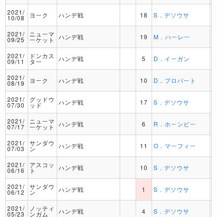
2021/
ヨーク
ハンデ戦
18
S．デソウサ
10/08
2021/
ニューマ
ハンデ戦
19
M．ハーレー
09/25
ーケット
2021/
ドンカス
ハンデ戦
5
D．イーガン
09/11
ター
2021/
ヨーク
ハンデ戦
10
D．プロバート
08/19
2021/
グッドウ
ハンデ戦
17
S．デソウサ
07/30
ッド
2021/
ニューマ
ハンデ戦
6
R．ホーンビー
07/17
ーケット
2021/
サンダウ
ハンデ戦
11
O．マーフィー
07/03
ン
2021/
アスコッ
ハンデ戦
10
S．デソウサ
06/16
ト
2021/
サンダウ
ハンデ戦
1
S．デソウサ
06/12
ン
2021/
ノッティ
ハンデ戦
4
S．デソウサ
05/23
ンガム