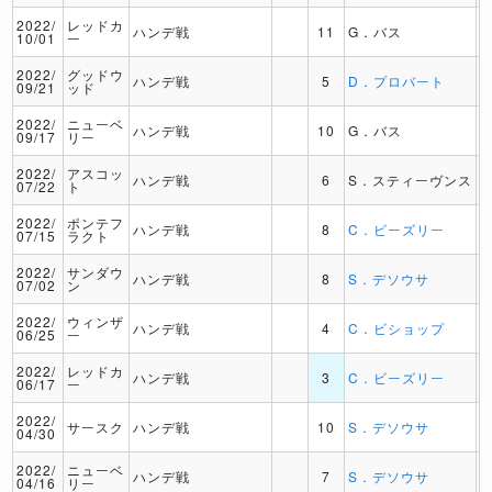
2022/
レッドカ
ハンデ戦
11
G．バス
10/01
ー
2022/
グッドウ
ハンデ戦
5
D．プロバート
09/21
ッド
2022/
ニューベ
ハンデ戦
10
G．バス
09/17
リー
2022/
アスコッ
ハンデ戦
6
S．スティーヴンス
07/22
ト
2022/
ポンテフ
ハンデ戦
8
C．ビーズリー
07/15
ラクト
2022/
サンダウ
ハンデ戦
8
S．デソウサ
07/02
ン
2022/
ウィンザ
ハンデ戦
4
C．ビショップ
06/25
ー
2022/
レッドカ
ハンデ戦
3
C．ビーズリー
06/17
ー
2022/
サースク
ハンデ戦
10
S．デソウサ
04/30
2022/
ニューベ
ハンデ戦
7
S．デソウサ
04/16
リー