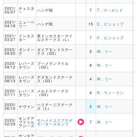
2021/
チェスタ
ハンデ戦
7
T．マーカンド
05/07
ー
2021/
ニューベ
ハンデ戦
15
C．ビショップ
04/18
リー
2021/
ドンカス
英ドンカスターマイ
7
C．ビショップ
03/27
ター
ルステークス（L）
2020/
ダンドー
ダイアモンドステー
5
W．リー
09/25
ク
クス（G3）
2020/
レパーズ
ブーメランマイル
8
W．リー
09/12
タウン
（G2）
2020/
レパーズ
デズモンドステーク
4
W．リー
08/13
タウン
ス（G3）
2020/
レパーズ
メルドステークス
4
R．ウィーラン
07/11
タウン
（G3）
2020/
ヘリテージステーク
ナヴァン
3
W．リー
06/10
ス（L）
キングア
2020/
モハメドユスフナギ
ブドゥル
7
W．リー
02/29
モーターズカップ
アジーズ
サンタア