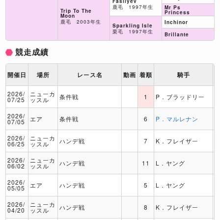
Fasliyev
鹿毛 1997年生
Mr Ps
Trip To The
Princess
Moon
鹿毛 2003年生
Inchinor
Sparkling Isle
栗毛 1997年生
Brillante
競走成績
開催日
場所
レース名
動画
着順
騎手
2026/
ニューカ
条件戦
1
P．ブラッドリー
07/25
ッスル
2026/
エア
条件戦
6
P．マルレナン
07/05
2026/
ニューカ
ハンデ戦
7
K．フレイザー
06/25
ッスル
2026/
ニューカ
ハンデ戦
11
L．ヤング
06/02
ッスル
2026/
エア
ハンデ戦
5
L．ヤング
05/05
2026/
ニューカ
ハンデ戦
8
K．フレイザー
04/20
ッスル