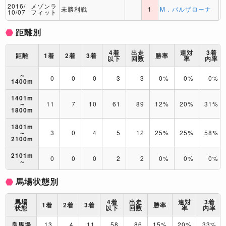
2016/
メゾンラ
未勝利戦
1
M．バルザローナ
10/07
フィット
距離別
4着
出走
連対
3着
距離
1着
2着
3着
勝率
以下
回数
率
内率
～
0
0
0
3
3
0%
0%
0%
1400m
1401m
～
11
7
10
61
89
12%
20%
31%
1800m
1801m
～
3
0
4
5
12
25%
25%
58%
2100m
2101m
0
0
0
2
2
0%
0%
0%
～
馬場状態別
馬場
4着
出走
連対
3着
1着
2着
3着
勝率
状態
以下
回数
率
内率
良馬場
13
4
11
58
86
15%
20%
33%