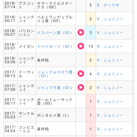
2018/
アスコッ
サマーマイルステー
5
S．デソウサ
07/14
ト
クス（G2）
2018/
シャンテ
ベルトランデュブル
2
V．シュミノー
06/17
ィイ
イユ賞（G3）
2018/
パリロン
イスパーン賞（G1）
3
V．シュミノー
05/27
シャン
2018/
メイダン
ドバイターフ（G1）
13
V．シュミノー
03/31
2018/
シャンテ
条件戦
2
V．シュミノー
03/06
ィイ
2017/
ドーヴィ
ジャックルマロワ賞
4
V．シュミノー
08/13
ル
（G1）
2017/
シャンテ
ジャンプラ賞（G1）
2
V．シュミノー
07/09
ィイ
2017/
シャンテ
ポールドムーサック
1
V．シュミノー
06/17
ィイ
賞（G3）
2017/
サンクル
ポンタルメ賞（L）
1
V．シュミノー
05/23
ー
2017/
コンピエ
条件戦
1
V．シュミノー
04/24
ーニュ