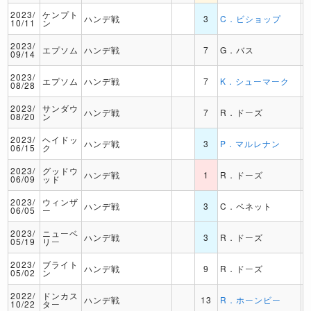
2023/
ケンプト
ハンデ戦
3
C．ビショップ
10/11
ン
2023/
エプソム
ハンデ戦
7
G．バス
09/14
2023/
エプソム
ハンデ戦
7
K．シューマーク
08/28
2023/
サンダウ
ハンデ戦
7
R．ドーズ
08/20
ン
2023/
ヘイドッ
ハンデ戦
3
P．マルレナン
06/15
ク
2023/
グッドウ
ハンデ戦
1
R．ドーズ
06/09
ッド
2023/
ウィンザ
ハンデ戦
3
C．ベネット
06/05
ー
2023/
ニューベ
ハンデ戦
3
R．ドーズ
05/19
リー
2023/
ブライト
ハンデ戦
9
R．ドーズ
05/02
ン
2022/
ドンカス
ハンデ戦
13
R．ホーンビー
10/22
ター