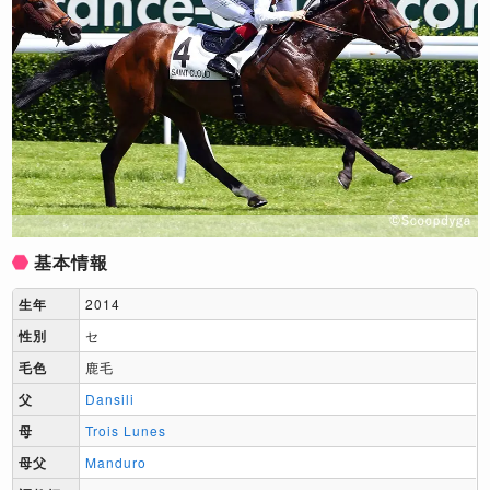
基本情報
生年
2014
性別
セ
毛色
鹿毛
父
Dansili
母
Trois Lunes
母父
Manduro