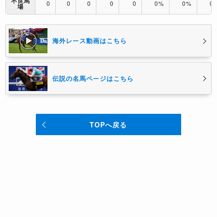
不良馬
0
0
0
0
0
0%
0%
0
場
海外レース動画はこちら
伝説の名馬ページはこちら
TOPへ戻る