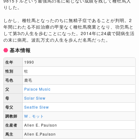
9815ドルという最強馬の名に恥じない成績を残して種牡馬入
りした。
しかし、種牡馬となったのちに無精子症であることが判明。2
年間にわたる不妊治療の甲斐なく種牡馬廃業となり、功労馬と
して第3の人生を歩むことになった。2014年に24歳で闘病生活
の末に病死。波乱万丈の人生を歩んだ名馬だった。
基本情報
生年
1990
性別
牡
毛色
鹿毛
父
Palace Music
母
Solar Slew
母父
Seattle Slew
調教師
W．モット
生産者
Allen E. Paulson
馬主
Allen E.Paulson