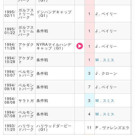
ガルフス
1995/
ドンハンデキャップ
トリーム
1
J．ベイリー
02/11
（G1）
パーク
ガルフス
1995/
トリーム
条件戦
1
J．ベイリー
01/22
パーク
1994/
アケダク
NYRAマイルハンデ
1
J．ベイリー
11/26
ト
キャップ（G1）
1994/
アケダク
条件戦
1
M．スミス
10/28
ト
1994/
ベルモン
条件戦
3
J．クローン
10/07
トパーク
1994/
ベルモン
条件戦
7
J．ベイリー
09/16
トパーク
1994/
サラトガ
条件戦
3
M．スミス
08/08
1994/
ベルモン
条件戦
4
M．スミス
07/08
トパーク
1993/
ハリウッ
ハリウッドダービー
11
P．ヴァレンズエラ
11/20
ドパーク
（G1）