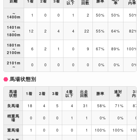
距離
1着
2着
3着
勝率
以下
回数
率
内率
～
1
0
0
1
2
50%
50%
50%
1400m
1401m
～
12
2
4
4
22
55%
64%
82%
1800m
1801m
～
6
2
1
0
9
67%
89%
100%
2100m
2101m
0
0
0
0
0
0%
0%
0%
～
馬場状態別
馬場
4着
出走
連対
3着
1着
2着
3着
勝率
状態
以下
回数
率
内
良馬場
18
4
5
4
31
58%
71%
87
稍重馬
0
0
0
1
1
0%
0%
0
場
重馬場
1
0
0
0
1
100%
100%
100