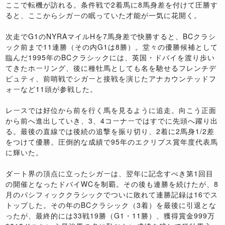
ここで転機が訪れる。条件戦で2着馬に8馬身差を付けて圧勝す
ると、ここからシガーの眠っていた才能が一気に花開く。
次走でG1のNYRAマイルHを7馬身差で快勝すると、BCクラシ
ック前まで11連勝（その内G1は8勝）。堂々の優勝候補として
臨んだ1995年のBCクラシックには、英国・ドバイを渡り歩い
てきたホーリング、後に種牡馬としても名を馳せるフレンチデ
ピュティ、前哨戦でシガーと接戦を演じたアナカウンテッドフ
ォーなど11頭が参戦した。
レースでは好位から前を行く馬を見るように追走。向こう正面
から前へ進出していき、3、4コーナーではすでに先頭へ躍り出
る。最後の直線では後続の追撃を振り切り、2着に2馬身1/2差
をつけて優勝。圧倒的な成績で95年のエクリプス賞年度代表馬
に輝いた。
ダート界の頂点に立ったシガーは、翌年に記念すべき第1回目
の開催となったドバイWCを制覇。その後も連勝を続けたが、8
月のパシフィッククラシックでついに敗れて連勝記録は16でス
トップした。その年のBCクラシック（3着）を最後に引退とな
ったが、最終的には33戦19勝（G1・11勝）、獲得賞金999万