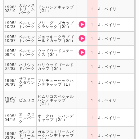
ガルフス
1996/
ドンハンデキャップ
トリーム
1
J．ベイリー
02/10
（G1）
パーク
1995/
ベルモン
ブリーダーズカップ
1
J．ベイリー
10/28
トパーク
クラシック（G1）
1995/
ベルモン
ジョッキークラブゴ
1
J．ベイリー
10/07
トパーク
ールドカップ（G1）
1995/
ベルモン
ウッドワードステー
1
J．ベイリー
09/16
トパーク
クス（G1）
1995/
ハリウッ
ハリウッドゴールド
1
J．ベイリー
07/02
ドパーク
カップ（G1）
サフォー
1995/
マサチューセッツハ
クダウン
1
J．ベイリー
06/03
ンデキャップ（L）
ズ
ピムリコスペシャル
1995/
ピムリコ
ハンデキャップ
1
J．ベイリー
05/13
（G1）
オークロ
1995/
オークローンハンデ
ーンパー
1
J．ベイリー
04/15
キャップ（G1）
ク
ガルフス
ガルフストリームパ
1995/
トリーム
ークハンデキャップ
1
J．ベイリー
03/05
パーク
（G1）