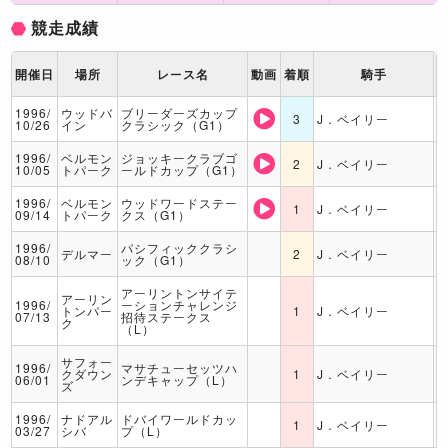
競走成績
開催日
場所
レース名
動画
着順
騎手
1996/
ウッドバ
ブリーダーズカップ
3
J．ベイリー
10/26
イン
クラシック（G1）
1996/
ベルモン
ジョッキークラブゴ
2
J．ベイリー
10/05
トパーク
ールドカップ（G1）
1996/
ベルモン
ウッドワードステー
1
J．ベイリー
09/14
トパーク
クス（G1）
1996/
パシフィッククラシ
デルマー
2
J．ベイリー
08/10
ック（G1）
アーリントンサイテ
アーリン
1996/
ーションチャレンジ
トンパー
1
J．ベイリー
07/13
招待ステークス
ク
（L）
サフォー
1996/
マサチューセッツハ
クダウン
1
J．ベイリー
06/01
ンデキャップ（L）
ズ
1996/
ナドアル
ドバイワールドカッ
1
J．ベイリー
03/27
シバ
プ（L）