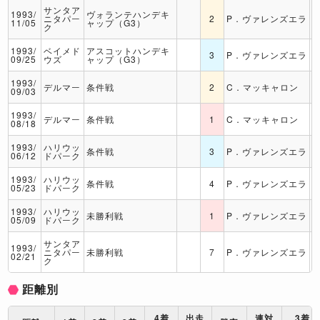
サンタア
1993/
ヴォランテハンデキ
ニタパー
2
P．ヴァレンズエラ
11/05
ャップ（G3）
ク
1993/
ベイメド
アスコットハンデキ
3
P．ヴァレンズエラ
09/25
ウズ
ャップ（G3）
1993/
デルマー
条件戦
2
C．マッキャロン
09/03
1993/
デルマー
条件戦
1
C．マッキャロン
08/18
1993/
ハリウッ
条件戦
3
P．ヴァレンズエラ
06/12
ドパーク
1993/
ハリウッ
条件戦
4
P．ヴァレンズエラ
05/23
ドパーク
1993/
ハリウッ
未勝利戦
1
P．ヴァレンズエラ
05/09
ドパーク
サンタア
1993/
ニタパー
未勝利戦
7
P．ヴァレンズエラ
02/21
ク
距離別
4着
出走
連対
3着