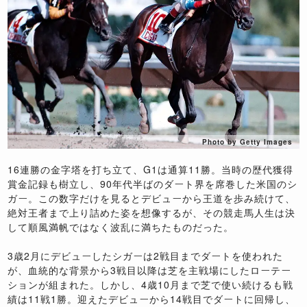
Photo by Getty Images
16連勝の金字塔を打ち立て、G1は通算11勝。当時の歴代獲得
賞金記録も樹立し、90年代半ばのダート界を席巻した米国のシ
ガー。この数字だけを見るとデビューから王道を歩み続けて、
絶対王者まで上り詰めた姿を想像するが、その競走馬人生は決
して順風満帆ではなく波乱に満ちたものだった。
3歳2月にデビューしたシガーは2戦目までダートを使われた
が、血統的な背景から3戦目以降は芝を主戦場にしたローテー
ションが組まれた。しかし、4歳10月まで芝で使い続けるも戦
績は11戦1勝。迎えたデビューから14戦目でダートに回帰し、