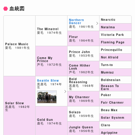
血統図
Nearctic
Northern
Dancer
鹿毛 1961年生
Natalma
The Minstrel
栗毛 1974年生
Victoria Park
Fleur
鹿毛 1964年生
Flaming Page
Palace Music
栗毛 1981年生
Princequillo
Prince John
栗毛 1953年生
Not Afraid
Come My
Prince
芦毛 1972年生
Turn-to
Come Hither
Look
芦毛 1962年生
Mumtaz
Bold
Boldnesian
Seattle Slew
Reasoning
黒鹿毛 1974年
黒鹿毛 1968年
Reason To
生
生
Earn
Poker
My Charmer
鹿毛 1969年生
Fair Charmer
Solar Slew
黒鹿毛 1982年
生
Beau Max
Solazo
鹿毛 1959年生
Solar System
Gold Sun
鹿毛 1974年生
Claro
Jungle Queen
鹿毛 1956年生
Agrippine