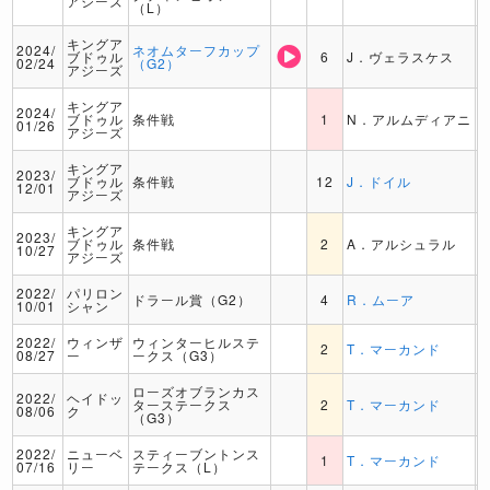
アジーズ
（L）
キングア
2024/
ネオムターフカップ
ブドゥル
6
J．ヴェラスケス
02/24
（G2）
アジーズ
キングア
2024/
ブドゥル
条件戦
1
N．アルムディアニ
01/26
アジーズ
キングア
2023/
ブドゥル
条件戦
12
J．ドイル
12/01
アジーズ
キングア
2023/
ブドゥル
条件戦
2
A．アルシュラル
10/27
アジーズ
2022/
パリロン
ドラール賞（G2）
4
R．ムーア
10/01
シャン
2022/
ウィンザ
ウィンターヒルステ
2
T．マーカンド
08/27
ー
ークス（G3）
ローズオブランカス
2022/
ヘイドッ
ターステークス
2
T．マーカンド
08/06
ク
（G3）
2022/
ニューベ
スティーブントンス
1
T．マーカンド
07/16
リー
テークス（L）