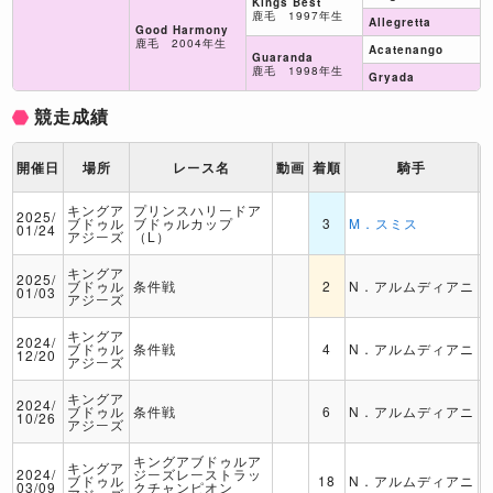
Kings Best
鹿毛 1997年生
Allegretta
Good Harmony
鹿毛 2004年生
Acatenango
Guaranda
鹿毛 1998年生
Gryada
競走成績
開催日
場所
レース名
動画
着順
騎手
キングア
プリンスハリードア
2025/
ブドゥル
ブドゥルカップ
3
M．スミス
01/24
アジーズ
（L）
キングア
2025/
ブドゥル
条件戦
2
N．アルムディアニ
01/03
アジーズ
キングア
2024/
ブドゥル
条件戦
4
N．アルムディアニ
12/20
アジーズ
キングア
2024/
ブドゥル
条件戦
6
N．アルムディアニ
10/26
アジーズ
キングアブドゥルア
キングア
2024/
ジーズレーストラッ
ブドゥル
18
N．アルムディアニ
03/09
クチャンピオン