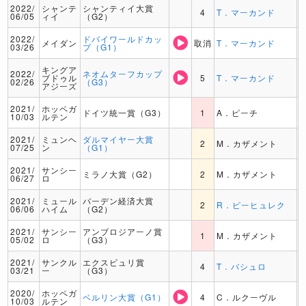
2022/
シャンテ
シャンティイ大賞
4
T．マーカンド
06/05
ィイ
（G2）
2022/
ドバイワールドカッ
メイダン
取消
T．マーカンド
03/26
プ（G1）
キングア
2022/
ネオムターフカップ
ブドゥル
5
T．マーカンド
02/26
（G3）
アジーズ
2021/
ホッペガ
ドイツ統一賞（G3）
1
A．ピーチ
10/03
ルテン
2021/
ミュンヘ
ダルマイヤー大賞
2
M．カザメント
07/25
ン
（G1）
2021/
サンシー
ミラノ大賞（G2）
2
M．カザメント
06/27
ロ
2021/
ミュール
バーデン経済大賞
2
R．ピーヒュレク
06/06
ハイム
（G2）
2021/
サンシー
アンブロジアーノ賞
1
M．カザメント
05/02
ロ
（G3）
2021/
サンクル
エクスビュリ賞
4
T．バシュロ
03/21
ー
（G3）
2020/
ホッペガ
ベルリン大賞（G1）
4
C．ルクーヴル
10/03
ルテン