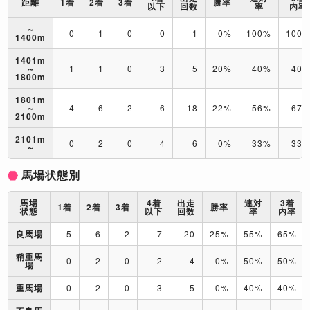
距離
1着
2着
3着
勝率
以下
回数
率
内率
～
0
1
0
0
1
0%
100%
100
1400m
1401m
～
1
1
0
3
5
20%
40%
40
1800m
1801m
～
4
6
2
6
18
22%
56%
67
2100m
2101m
0
2
0
4
6
0%
33%
33
～
馬場状態別
馬場
4着
出走
連対
3着
1着
2着
3着
勝率
状態
以下
回数
率
内率
良馬場
5
6
2
7
20
25%
55%
65%
稍重馬
0
2
0
2
4
0%
50%
50%
場
重馬場
0
2
0
3
5
0%
40%
40%