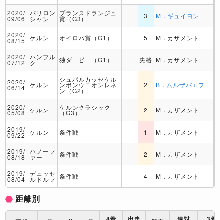
2020/
パリロン
プランスドランジュ
3
M．ギュイヨン
09/06
シャン
賞（G3）
2020/
ケルン
オイロパ賞（G1）
5
M．カザメント
08/15
2020/
ハンブル
独ダービー（G1）
失格
M．カザメント
07/12
ク
シュパルカッセケル
2020/
ケルン
ンボンウニオンレネ
2
B．ムルザバエフ
06/14
ン（G2）
2020/
ケルンクラシック
ケルン
2
M．カザメント
05/08
（G3）
2019/
ケルン
条件戦
1
M．カザメント
09/22
2019/
ハノーフ
条件戦
2
M．カザメント
08/18
ァー
2019/
デュッセ
条件戦
4
M．カザメント
08/04
ルドルフ
距離別
4着
出走
連対
3着