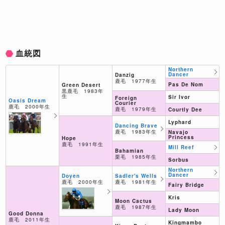
血統図
Northern
Dancer
Danzig
鹿毛 1977年生
Pas De Nom
Green Desert
黒鹿毛 1983年
生
Sir Ivor
Foreign
Oasis Dream
Courier
鹿毛 2000年生
鹿毛 1979年生
Courtly Dee
Lyphard
Dancing Brave
鹿毛 1983年生
Navajo
Princess
Hope
鹿毛 1991年生
Mill Reef
Bahamian
栗毛 1985年生
Sorbus
Northern
Dancer
Sadler's Wells
Doyen
鹿毛 1981年生
鹿毛 2000年生
Fairy Bridge
Kris
Moon Cactus
鹿毛 1987年生
Lady Moon
Good Donna
鹿毛 2011年生
Kingmambo