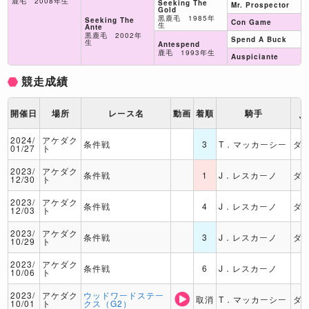
鹿毛 2008年生
Seeking The
Mr. Prospector
Gold
黒鹿毛 1985年
Seeking The
Con Game
生
Ante
黒鹿毛 2002年
Spend A Buck
生
Antespend
鹿毛 1993年生
Auspiciante
競走成績
ト
開催日
場所
レース名
動画
着順
騎手
ッ
2024/
アケダク
条件戦
3
T．マッカーシー
ダ
01/27
ト
2023/
アケダク
条件戦
1
J．レスカーノ
ダ
12/30
ト
2023/
アケダク
条件戦
4
J．レスカーノ
ダ
12/03
ト
2023/
アケダク
条件戦
3
J．レスカーノ
ダ
10/29
ト
2023/
アケダク
条件戦
6
J．レスカーノ
10/06
ト
2023/
アケダク
ウッドワードステー
取消
T．マッカーシー
ダ
10/01
ト
クス（G2）