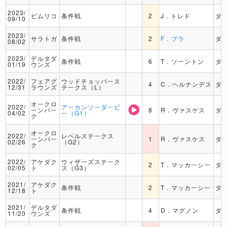
2023/
ピムリコ
条件戦
2
J．トレド
ダ
09/10
2023/
サラトガ
条件戦
2
F．プラ
ダ
08/02
2023/
デルタダ
条件戦
6
T．ソーントン
ダ
01/19
ウンズ
2022/
フェアグ
ウッドチョッパース
4
C．ヘルナンデス
ダ
12/31
ラウンズ
テークス（L）
オークロ
2022/
アーカンソーダービ
ーンパー
8
R．ヴァスケス
ダ
04/02
ー（G1）
ク
オークロ
2022/
レベルステークス
ーンパー
1
R．ヴァスケス
ダ
02/26
（G2）
ク
2022/
アケダク
ウィザーズステーク
2
T．マッカーシー
ダ
02/05
ト
ス（G3）
2021/
アケダク
条件戦
2
T．マッカーシー
ダ
12/18
ト
2021/
デルタダ
条件戦
4
D．マグノン
ダ
11/20
ウンズ