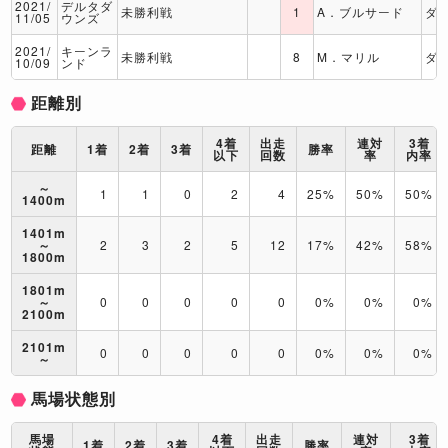
2021/
デルタダ
未勝利戦
1
A．ブルサード
ダ
11/05
ウンズ
2021/
キーンラ
未勝利戦
8
M．マリル
ダ
10/09
ンド
距離別
4着
出走
連対
3着
距離
1着
2着
3着
勝率
以下
回数
率
内率
～
1
1
0
2
4
25%
50%
50%
1400m
1401m
～
2
3
2
5
12
17%
42%
58%
1800m
1801m
～
0
0
0
0
0
0%
0%
0%
2100m
2101m
0
0
0
0
0
0%
0%
0%
～
馬場状態別
馬場
4着
出走
連対
3着
1着
2着
3着
勝率