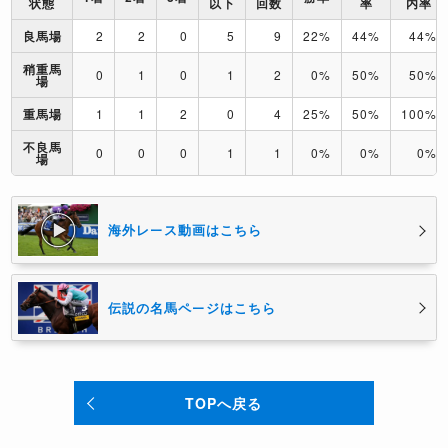
状態
以下
回数
率
内率
良馬場
2
2
0
5
9
22%
44%
44%
稍重馬
0
1
0
1
2
0%
50%
50%
場
重馬場
1
1
2
0
4
25%
50%
100%
不良馬
0
0
0
1
1
0%
0%
0%
場
海外レース動画はこちら
伝説の名馬ページはこちら
TOPへ戻る