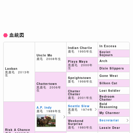
血統図
In Excess
Indian Charlie
鹿毛 1995年生
Soviet
Sojourn
Uncle Mo
鹿毛 2008年生
Arch
Playa Maya
黒鹿毛 2000年
生
Dixie Slippers
Laoban
黒鹿毛 2013年
生
Gone West
Speightstown
栗毛 1998年生
Silken Cat
Chattertown
黒鹿毛 2006年
生
Lost Soldier
Chatter
Chatter
Bedroom
鹿毛 2001年生
Chatter
Bold
Seattle Slew
Reasoning
A.P. Indy
黒鹿毛 1974年
鹿毛 1989年生
生
My Charmer
Secretariat
Weekend
Surprise
鹿毛 1980年生
Lassie Dear
Risk A Chance