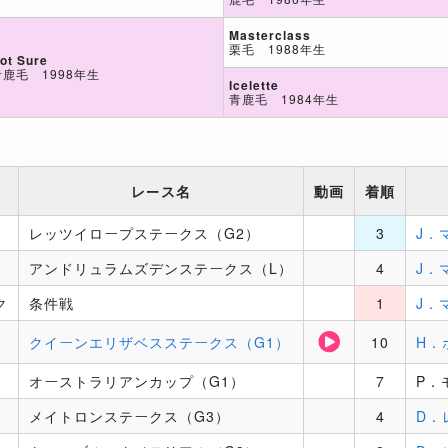
Masterclass
栗毛 1988年生
ot Sure
青鹿毛 1998年生
Icelette
青鹿毛 1984年生
レース名
動画
着順
レッツイロープステークス（G2）
3
J．
アンドリュラムズデンステークス（L）
4
J．
ク
条件戦
1
J．
クイーンエリザベスステークス（G1）
10
H．
オーストラリアンカップ（G1）
7
P．
メイトロンステークス（G3）
4
D．