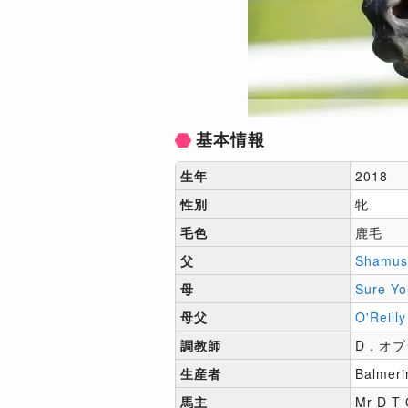
基本情報
生年
2018
性別
牝
毛色
鹿毛
父
Shamus
母
Sure Y
母父
O'Reilly
調教師
D．オブ
生産者
Balmeri
馬主
Mr D T 