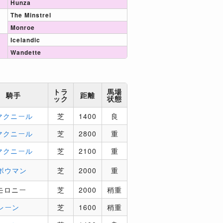
Hunza
The Minstrel
Monroe
Icelandic
Wandette
トラ
馬場
騎手
距離
ック
状態
マクニール
芝
1400
良
マクニール
芝
2800
重
マクニール
芝
2100
重
ボウマン
芝
2000
重
モロニー
芝
2000
稍重
レーン
芝
1600
稍重