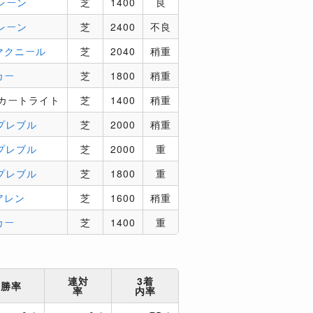
レーン
芝
1400
良
レーン
芝
2400
不良
マクニール
芝
2040
稍重
カー
芝
1800
稍重
カートライト
芝
1400
稍重
プレブル
芝
2000
稍重
プレブル
芝
2000
重
プレブル
芝
1800
重
アレン
芝
1600
稍重
カー
芝
1400
重
連対
3着
勝率
率
内率