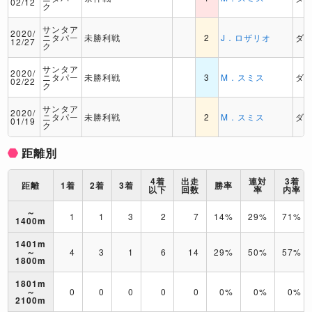
02/12
ク
サンタア
2020/
ニタパー
未勝利戦
2
J．ロザリオ
ダ
12/27
ク
サンタア
2020/
ニタパー
未勝利戦
3
M．スミス
ダ
02/22
ク
サンタア
2020/
ニタパー
未勝利戦
2
M．スミス
ダ
01/19
ク
距離別
4着
出走
連対
3着
距離
1着
2着
3着
勝率
以下
回数
率
内率
～
1
1
3
2
7
14%
29%
71%
1400m
1401m
～
4
3
1
6
14
29%
50%
57%
1800m
1801m
～
0
0
0
0
0
0%
0%
0%
2100m