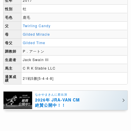
生年
2017
性別
牡
毛色
鹿毛
父
Twirling Candy
母
Gilded Miracle
母父
Gilded Time
調教師
P．アートン
生産者
Jack Swain III
馬主
C R K Stable LLC
通算成
21戦5勝[5-4-4-8]
績
なかやまきんに君出演
2026年 JRA-VAN CM
絶賛公開中！！