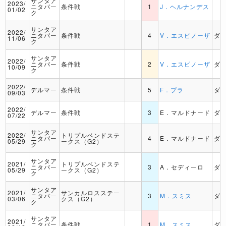
サンタア
2023/
ニタパー
条件戦
1
J．ヘルナンデス
01/02
ク
サンタア
2022/
ニタパー
条件戦
4
V．エスピノーザ
ダ
11/06
ク
サンタア
2022/
ニタパー
条件戦
2
V．エスピノーザ
ダ
10/09
ク
2022/
デルマー
条件戦
5
F．プラ
ダ
09/03
2022/
デルマー
条件戦
3
E．マルドナード
ダ
07/22
サンタア
2022/
トリプルベンドステ
ニタパー
4
E．マルドナード
ダ
05/29
ークス（G2）
ク
サンタア
2021/
トリプルベンドステ
ニタパー
3
A．セディーロ
ダ
05/29
ークス（G2）
ク
サンタア
2021/
サンカルロスステー
ニタパー
3
M．スミス
ダ
03/06
クス（G2）
ク
サンタア
2021/
ニタパー
条件戦
1
M．スミス
ダ