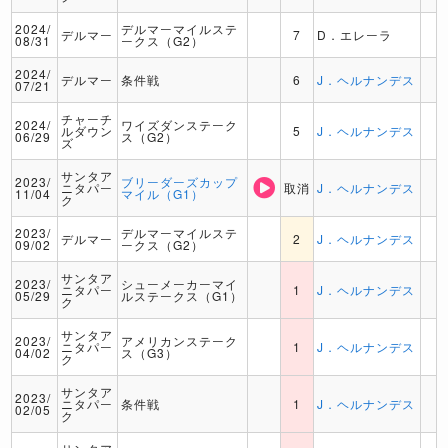
2024/
デルマーマイルステ
デルマー
7
D．エレーラ
08/31
ークス（G2）
2024/
デルマー
条件戦
6
J．ヘルナンデス
07/21
チャーチ
2024/
ワイズダンステーク
ルダウン
5
J．ヘルナンデス
06/29
ス（G2）
ズ
サンタア
2023/
ブリーダーズカップ
ニタパー
取消
J．ヘルナンデス
11/04
マイル（G1）
ク
2023/
デルマーマイルステ
デルマー
2
J．ヘルナンデス
09/02
ークス（G2）
サンタア
2023/
シューメーカーマイ
ニタパー
1
J．ヘルナンデス
05/29
ルステークス（G1）
ク
サンタア
2023/
アメリカンステーク
ニタパー
1
J．ヘルナンデス
04/02
ス（G3）
ク
サンタア
2023/
ニタパー
条件戦
1
J．ヘルナンデス
02/05
ク