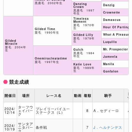
黒鹿毛 2002年生
Danzing
Danzig
Crown
黒鹿毛 1997
Crownette
年生
Timeless
Damascus
Moment
栗毛 1970年
Hour Of Parting
生
Gilded Time
栗毛 1990年生
What A Pleasure
Gilded Lilly
栗毛 1979年
Gilded
生
Luquillo
Miracle
栗毛 2004年
Mr. Prospector
Gulch
生
黒鹿毛 1984
年生
Jameela
Onemiracleatatime
栗毛 1997年生
Manila
Katie Love
栗毛 1989年
生
Gonfalon
競走成績
ト
開催日
場所
レース名
動画
着順
騎手
ッ
ターフウ
2024/
プレイリーバイユー
ェイパー
8
A．セディーロ
A
12/14
ステークス（L）
ク
サンタア
2024/
ニタパー
条件戦
7
J．ヘルナンデス
10/19
ク