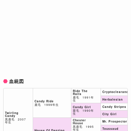
血統図
Ride The
Cryptoclearance
Rails
鹿毛 1991年
Herbalesian
生
Candy Ride
鹿毛 1999年生
Candy Stripes
Candy Girl
栗毛 1990年
Twirling
生
City Girl
Candy
黒鹿毛 2007
Chester
Mr. Prospector
年生
House
黒鹿毛 1995
Toussaud
年生
House Of Danzing