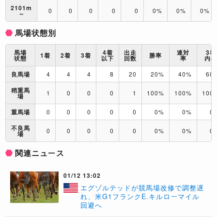
2101m
0
0
0
0
0
0%
0%
0%
～
馬場状態別
馬場
4着
出走
連対
3着
1着
2着
3着
勝率
状態
以下
回数
率
内
良馬場
4
4
4
8
20
20%
40%
60
稍重馬
1
0
0
0
1
100%
100%
100
場
重馬場
0
0
0
0
0
0%
0%
0
不良馬
0
0
0
0
0
0%
0%
0
場
関連ニュース
01/12 13:02
エグゾルテッドが競馬場改修で調整遅
れ、米G1フランクE.キルローマイル
回避へ