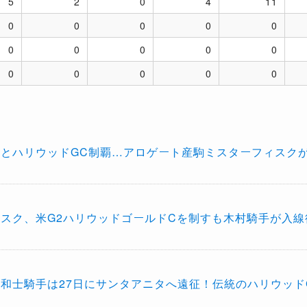
5
2
0
4
11
0
0
0
0
0
0
0
0
0
0
0
0
0
0
0
とハリウッドGC制覇…アロゲート産駒ミスターフィスク
スク、米G2ハリウッドゴールドCを制すも木村騎手が入線
和士騎手は27日にサンタアニタへ遠征！伝統のハリウッド