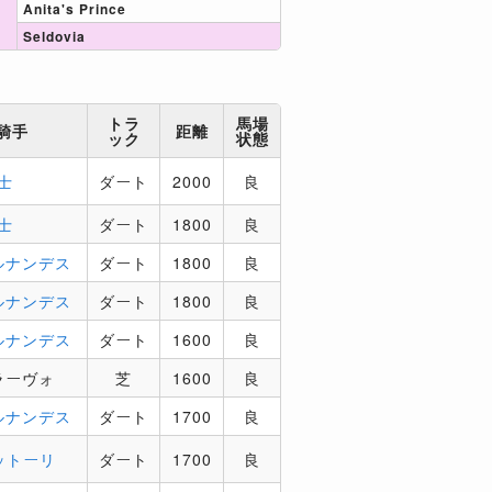
Anita's Prince
Seldovia
トラ
馬場
騎手
距離
ック
状態
士
ダート
2000
良
士
ダート
1800
良
ルナンデス
ダート
1800
良
ルナンデス
ダート
1800
良
ルナンデス
ダート
1600
良
ラーヴォ
芝
1600
良
ルナンデス
ダート
1700
良
ットーリ
ダート
1700
良