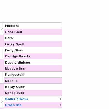
Fappiano
Gana Facil
Caro
Lucky Spell
Forty Niner
Danzigs Beauty
Deputy Minister
Meadow Star
Konigsstuhl
Mosella
Be My Guest
Mandelauge
Sadler's Wells
Urban Sea