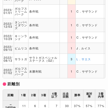
パーク
ガルフス
2023/
トリーム
条件戦
1
C．サザランド
01/01
パーク
タンパベ
2022/
イダウン
条件戦
1
C．サザランド
12/03
ズ
2022/
キーンラ
条件戦
1
C．サザランド
10/29
ンド
2022/
ピムリコ
条件戦
1
J．ルイス
09/10
2022/
サラトガスペシャル
サラトガ
3
L．サエス
08/13
ステークス（G2）
ガルフス
2022/
トリーム
未勝利戦
1
C．サザランド
07/02
パーク
距離別
4着
出走
連対
3着
距離
1着
2着
3着
勝率
以下
回数
率
内率
～
11
6
6
7
30
37%
57%
77%
1400m