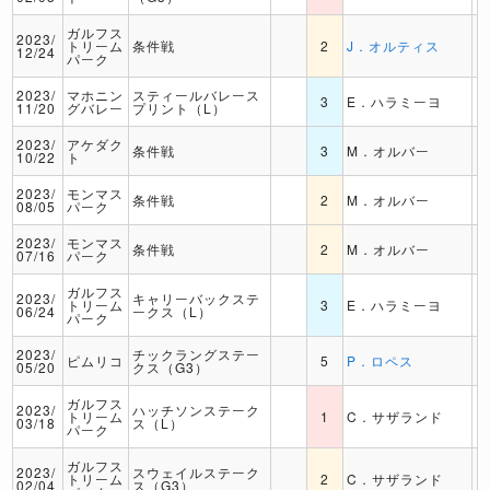
ガルフス
2023/
トリーム
条件戦
2
J．オルティス
12/24
パーク
2023/
マホニン
スティールバレース
3
E．ハラミーヨ
11/20
グバレー
プリント（L）
2023/
アケダク
条件戦
3
M．オルバー
10/22
ト
2023/
モンマス
条件戦
2
M．オルバー
08/05
パーク
2023/
モンマス
条件戦
2
M．オルバー
07/16
パーク
ガルフス
2023/
キャリーバックステ
トリーム
3
E．ハラミーヨ
06/24
ークス（L）
パーク
2023/
チックラングステー
ピムリコ
5
P．ロペス
05/20
クス（G3）
ガルフス
2023/
ハッチソンステーク
トリーム
1
C．サザランド
03/18
ス（L）
パーク
ガルフス
2023/
スウェイルステーク
トリーム
2
C．サザランド
02/04
ス（G3）