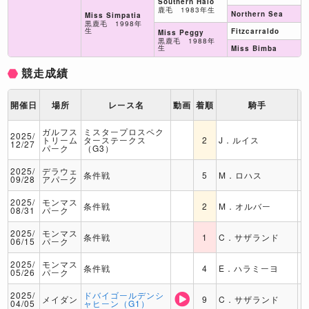
Southern Halo
鹿毛 1983年生
Northern Sea
Miss Simpatia
黒鹿毛 1998年
生
Fitzcarraldo
Miss Peggy
黒鹿毛 1988年
生
Miss Bimba
競走成績
開催日
場所
レース名
動画
着順
騎手
ガルフス
ミスタープロスペク
2025/
トリーム
ターステークス
2
J．ルイス
12/27
パーク
（G3）
2025/
デラウェ
条件戦
5
M．ロハス
09/28
アパーク
2025/
モンマス
条件戦
2
M．オルバー
08/31
パーク
2025/
モンマス
条件戦
1
C．サザランド
06/15
パーク
2025/
モンマス
条件戦
4
E．ハラミーヨ
05/26
パーク
2025/
ドバイゴールデンシ
メイダン
9
C．サザランド
04/05
ャヒーン（G1）