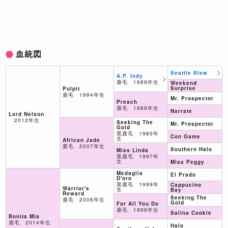
血統図
Seattle Slew
A.P. Indy
鹿毛 1989年生
Weekend
Surprise
Pulpit
鹿毛 1994年生
Mr. Prospector
Preach
鹿毛 1989年生
Narrate
Lord Nelson
2012年生
Seeking The
Mr. Prospector
Gold
黒鹿毛 1985年
Con Game
生
African Jade
栗毛 2007年生
Southern Halo
Miss Linda
黒鹿毛 1997年
生
Miss Peggy
Medaglia
El Prado
D'oro
黒鹿毛 1999年
Cappucino
Warrior's
生
Bay
Reward
Seeking The
鹿毛 2006年生
Gold
For All You Do
鹿毛 1999年生
Salina Cookie
Bonita Mia
鹿毛 2014年生
Halo