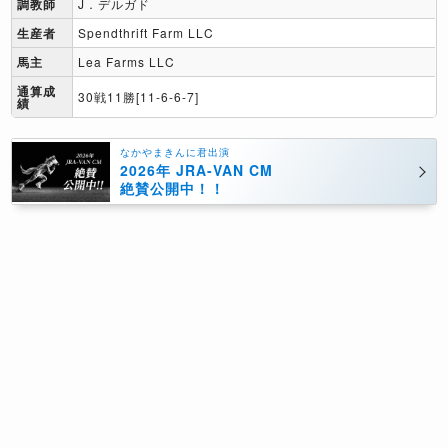
調教師
J．デルガド
生産者
Spendthrift Farm LLC
馬主
Lea Farms LLC
通算成
30戦11勝[11-6-6-7]
績
なかやまきんに君出演
2026年 JRA-VAN CM
絶賛公開中！！