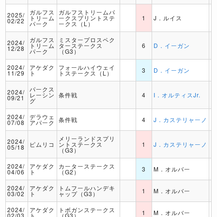
ガルフス
ガルフストリームパ
2025/
トリーム
ークスプリントステ
1
J．ルイス
02/22
パーク
ークス（L）
ガルフス
ミスタープロスペク
2024/
トリーム
ターステークス
6
D．イーガン
12/28
パーク
（G3）
2024/
アケダク
フォールハイウェイ
3
D．イーガン
11/29
ト
トステークス（L）
パークス
2024/
レーシン
条件戦
4
I．オルティスJr.
09/21
グ
2024/
デラウェ
条件戦
4
J．カステリャーノ
07/08
アパーク
メリーランドスプリ
2024/
ピムリコ
ントステークス
1
J．カステリャーノ
05/18
（G3）
2024/
アケダク
カーターステークス
3
M．オルバー
04/06
ト
（G2）
2024/
アケダク
トムフールハンデキ
1
M．オルバー
03/02
ト
ャップ（G3）
2024/
アケダク
トボガンステークス
1
M．オルバー
02/03
ト
（G3）