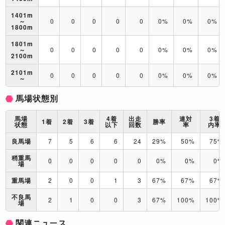
1401m
～
0
0
0
0
0
0%
0%
0%
1800m
1801m
～
0
0
0
0
0
0%
0%
0%
2100m
2101m
0
0
0
0
0
0%
0%
0%
～
馬場状態別
馬場
4着
出走
連対
3着
1着
2着
3着
勝率
状態
以下
回数
率
内率
良馬場
7
5
6
6
24
29%
50%
75%
稍重馬
0
0
0
0
0
0%
0%
0%
場
重馬場
2
0
0
1
3
67%
67%
67%
不良馬
2
1
0
0
3
67%
100%
100%
場
関連ニュース