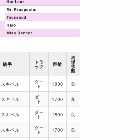
Hot Lear
Mr. Prospector
Toussaud
Halo
Miss Dancer
馬
トラ
場
騎手
距離
ック
状
態
ダー
エスキベル
1800
良
ト
ダー
エスキベル
1700
良
ト
ダー
エスキベル
1800
良
ト
ダー
エスキベル
1700
良
ト