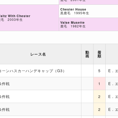
Chester House
黒鹿毛 1995年生
altz With Chester
鹿毛 2003年生
Valse Musette
鹿毛 1982年生
動
着
レース名
画
順
コーンハスカーハンデキャップ（G3）
5
E．
条件戦
1
E．
条件戦
2
E．
条件戦
2
E．