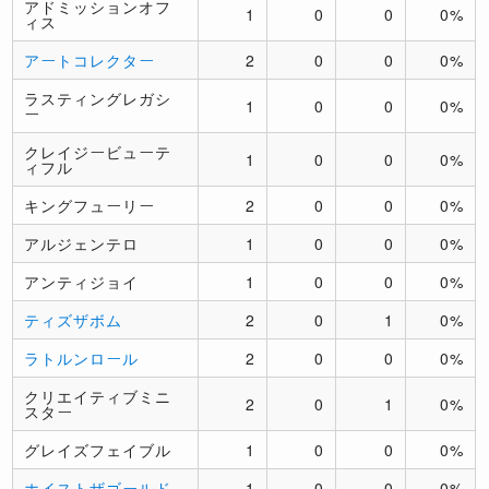
アドミッションオフ
1
0
0
0%
ィス
アートコレクター
2
0
0
0%
ラスティングレガシ
1
0
0
0%
ー
クレイジービューテ
1
0
0
0%
ィフル
キングフューリー
2
0
0
0%
アルジェンテロ
1
0
0
0%
アンティジョイ
1
0
0
0%
ティズザボム
2
0
1
0%
ラトルンロール
2
0
0
0%
クリエイティブミニ
2
0
1
0%
スター
グレイズフェイブル
1
0
0
0%
ホイストザゴールド
1
0
0
0%