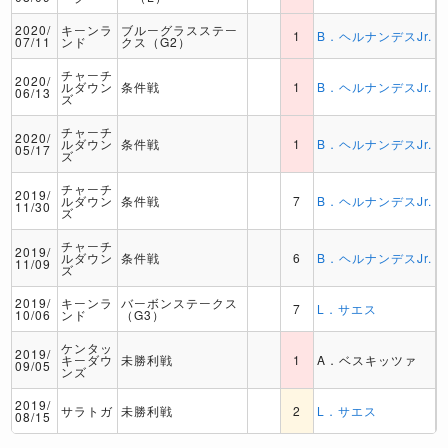
2020/
キーンラ
ブルーグラスステー
1
B．ヘルナンデスJr.
07/11
ンド
クス（G2）
チャーチ
2020/
ルダウン
条件戦
1
B．ヘルナンデスJr.
06/13
ズ
チャーチ
2020/
ルダウン
条件戦
1
B．ヘルナンデスJr.
05/17
ズ
チャーチ
2019/
ルダウン
条件戦
7
B．ヘルナンデスJr.
11/30
ズ
チャーチ
2019/
ルダウン
条件戦
6
B．ヘルナンデスJr.
11/09
ズ
2019/
キーンラ
バーボンステークス
7
L．サエス
10/06
ンド
（G3）
ケンタッ
2019/
キーダウ
未勝利戦
1
A．ベスキッツァ
09/05
ンズ
2019/
サラトガ
未勝利戦
2
L．サエス
08/15