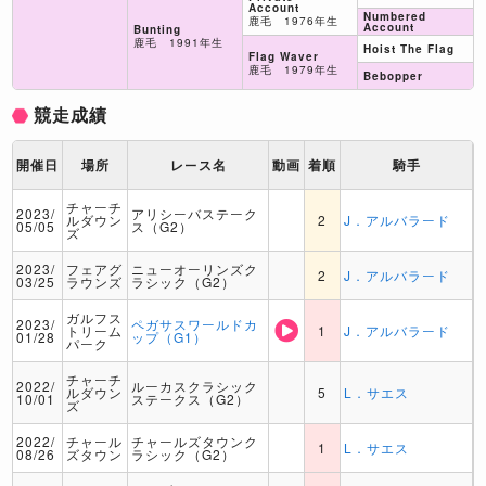
Account
Numbered
鹿毛 1976年生
Account
Bunting
鹿毛 1991年生
Hoist The Flag
Flag Waver
鹿毛 1979年生
Bebopper
競走成績
開催日
場所
レース名
動画
着順
騎手
チャーチ
2023/
アリシーバステーク
ルダウン
2
J．アルバラード
05/05
ス（G2）
ズ
2023/
フェアグ
ニューオーリンズク
2
J．アルバラード
03/25
ラウンズ
ラシック（G2）
ガルフス
2023/
ペガサスワールドカ
トリーム
1
J．アルバラード
01/28
ップ（G1）
パーク
チャーチ
2022/
ルーカスクラシック
ルダウン
5
L．サエス
10/01
ステークス（G2）
ズ
2022/
チャール
チャールズタウンク
1
L．サエス
08/26
ズタウン
ラシック（G2）