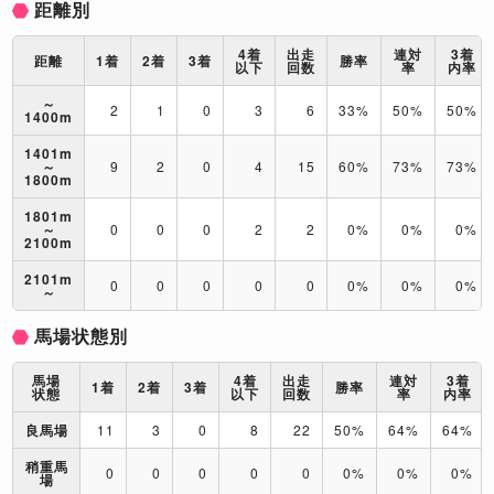
距離別
4着
出走
連対
3着
距離
1着
2着
3着
勝率
以下
回数
率
内率
～
2
1
0
3
6
33%
50%
50%
1400m
1401m
～
9
2
0
4
15
60%
73%
73%
1800m
1801m
～
0
0
0
2
2
0%
0%
0%
2100m
2101m
0
0
0
0
0
0%
0%
0%
～
馬場状態別
馬場
4着
出走
連対
3着
1着
2着
3着
勝率
状態
以下
回数
率
内率
良馬場
11
3
0
8
22
50%
64%
64%
稍重馬
0
0
0
0
0
0%
0%
0%
場