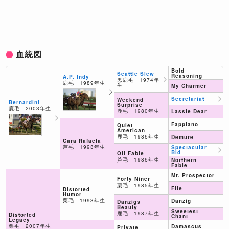
血統図
Bold
Seattle Slew
Reasoning
A.P. Indy
黒鹿毛 1974年
鹿毛 1989年生
生
My Charmer
Secretariat
Weekend
Bernardini
Surprise
鹿毛 2003年生
鹿毛 1980年生
Lassie Dear
Fappiano
Quiet
American
鹿毛 1986年生
Demure
Cara Rafaela
芦毛 1993年生
Spectacular
Bid
Oil Fable
芦毛 1986年生
Northern
Fable
Mr. Prospector
Forty Niner
栗毛 1985年生
File
Distorted
Humor
栗毛 1993年生
Danzig
Danzigs
Beauty
Sweetest
鹿毛 1987年生
Distorted
Chant
Legacy
栗毛 2007年生
Damascus
Private