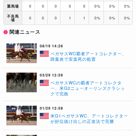
重馬場
0
0
0
0
0
0%
0%
0%
不良馬
0
0
0
1
1
0%
0%
0%
場
関連ニュース
08/19 14:26
ペガサスWC覇者アートコレクター、
蹄葉炎で安楽死の処置
03/29 12:59
ペガサスWCの覇者アートコレクタ
ー、米G2ニューオーリンズクラシッ
クで完敗
01/29 12:58
米G1ペガサスWC、アートコレクター
が好位抜け出しの正攻法で完勝