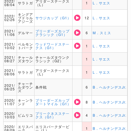
2022/
アリダーステークス
サラトガ
1
L．サエス
08/04
（L）
キングア
2022/
ブドゥル
サウジカップ（G1）
12
L．サエス
02/26
アジーズ
2021/
ブリーダーズカップ
デルマー
6
M．スミス
11/06
クラシック（G1）
2021/
ベルモン
ウッドワードステー
1
L．サエス
10/02
トパーク
クス（G1）
2021/
チャール
チャールズタウンク
1
L．サエス
08/27
ズタウン
ラシック（G2）
2021/
アリダーステークス
サラトガ
1
L．サエス
08/06
（L）
チャーチ
2021/
ルダウン
条件戦
6
B．ヘルナンデスJr.
06/25
ズ
2020/
キーンラ
ブリーダーズカップ
8
B．ヘルナンデスJr.
11/07
ンド
ダートマイル（G1）
2020/
プリークネスステー
ピムリコ
4
B．ヘルナンデスJr.
10/03
クス（G1）
2020/
エリスパ
エリスパークダービ
1
B．ヘルナンデスJr.
08/09
ーク
ー（L）