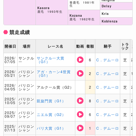
青鹿毛 1981年
生
Delsy
Kasora
鹿毛 1993年生
Kris
Kozana
鹿毛 1982年生
Koblenza
競走成績
トラ
開催日
場所
レース名
動画
着順
騎手
ック
2026/
サンクル
サンクルー大賞
6
C．デムーロ
芝
2
07/05
ー
（G1）
2026/
パリロン
アガ・カーン4世賞
2
C．デムーロ
芝
1
05/21
シャン
（G1）
2026/
パリロン
アルクール賞（G2）
2
C．デムーロ
芝
2
04/05
シャン
2025/
パリロン
凱旋門賞（G1）
8
C．デムーロ
芝
2
10/05
シャン
2025/
パリロン
ニエル賞（G2）
6
C．デムーロ
芝
2
09/07
シャン
2025/
パリロン
パリ大賞（G1）
1
C．デムーロ
芝
2
07/13
シャン