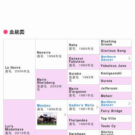
血統図
Blushing
Groom
Rahy
栗毛 1985年生
Glorious Song
Noverre
鹿毛 1998年生
Northern
Danseur
Dancer
Fabuleux
鹿毛 1982年生
Fabuleux Jane
Le Havre
鹿毛 2006年生
Konigsstuhl
Surako
黒鹿毛 1993年
Marie
生
Surata
Rheinberg
黒鹿毛 2002年
Jefferson
Marie
生
D'argonne
栗毛 1981年生
Mohair
Northern
Dancer
Sadler's Wells
Montjeu
鹿毛 1981年生
鹿毛 1996年生
Fairy Bridge
Top Ville
Floripedes
鹿毛 1985年生
Toute Cy
Let's
Misbehave
Shirley
鹿毛 2013年生
Darshaan
Heights