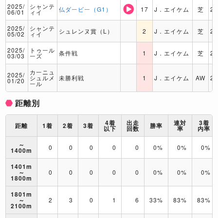
2025/
シャンテ
仏ダービー（G1）
17
J．エイケム
芝
2
06/01
ィイ
2025/
シャンテ
シュレンヌ賞（L）
2
J．エイケム
芝
2
05/02
ィイ
2025/
トゥール
条件戦
1
J．エイケム
芝
2
03/03
ーズ
カーニュ
2025/
シュルメ
未勝利戦
1
J．エイケム
AW
2
01/20
ール
距離別
4着
出走
連対
3着
距離
1着
2着
3着
勝率
以下
回数
率
内率
～
0
0
0
0
0
0%
0%
0%
1400m
1401m
～
0
0
0
0
0
0%
0%
0%
1800m
1801m
～
2
3
0
1
6
33%
83%
83%
2100m