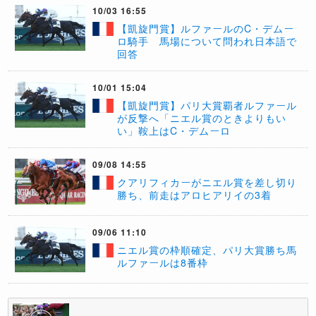
10/03 16:55
【凱旋門賞】ルファールのC・デムー
ロ騎手 馬場について問われ日本語で
回答
10/01 15:04
【凱旋門賞】パリ大賞覇者ルファール
が反撃へ「ニエル賞のときよりもい
い」鞍上はC・デムーロ
09/08 14:55
​クアリフィカーがニエル賞を差し切り
勝ち、前走はアロヒアリイの3着
09/06 11:10
ニエル賞の枠順確定、パリ大賞勝ち馬
ルファールは8番枠