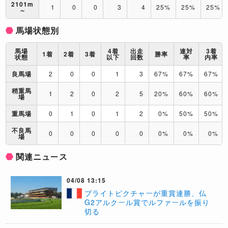
2101m
1
0
0
3
4
25%
25%
25%
～
馬場状態別
馬場
4着
出走
連対
3着
1着
2着
3着
勝率
状態
以下
回数
率
内率
良馬場
2
0
0
1
3
67%
67%
67%
稍重馬
1
2
0
2
5
20%
60%
60%
場
重馬場
0
1
0
1
2
0%
50%
50%
不良馬
0
0
0
0
0
0%
0%
0%
場
関連ニュース
04/08 13:15
ブライトピクチャーが重賞連勝、仏
G2アルクール賞でルファールを振り
切る