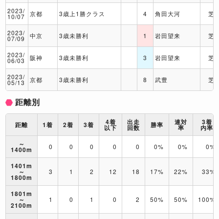
2023/
京都
3歳上1勝クラス
4
角田大河
芝
10/07
2023/
中京
3歳未勝利
1
岩田望来
芝
07/09
2023/
阪神
3歳未勝利
3
岩田望来
芝
06/03
2023/
京都
3歳未勝利
8
武豊
芝
05/13
距離別
4着
出走
連対
3着
距離
1着
2着
3着
勝率
以下
回数
率
内率
～
0
0
0
0
0
0%
0%
0%
1400m
1401m
～
3
1
2
12
18
17%
22%
33%
1800m
1801m
～
1
0
1
0
2
50%
50%
100%
2100m