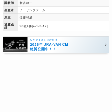
調教師
新谷功一
生産者
ノーザンファーム
馬主
後藤和成
通算成
20戦4勝[4-1-3-12]
績
なかやまきんに君出演
2026年 JRA-VAN CM
絶賛公開中！！