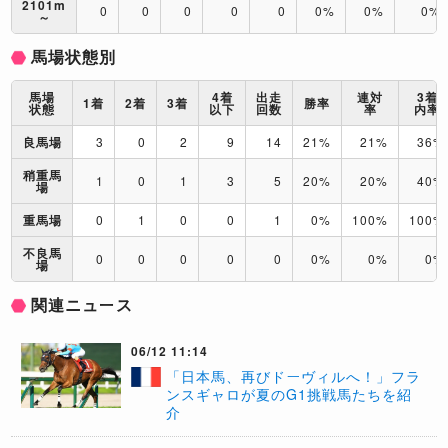
2101m
0
0
0
0
0
0%
0%
0%
～
馬場状態別
馬場
4着
出走
連対
3着
1着
2着
3着
勝率
状態
以下
回数
率
内率
良馬場
3
0
2
9
14
21%
21%
36%
稍重馬
1
0
1
3
5
20%
20%
40%
場
重馬場
0
1
0
0
1
0%
100%
100%
不良馬
0
0
0
0
0
0%
0%
0%
場
関連ニュース
06/12 11:14
「日本馬、再びドーヴィルへ！」フラ
ンスギャロが夏のG1挑戦馬たちを紹
介