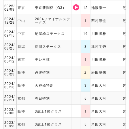
2025/
東京
東京新聞杯（G3）
12
池添謙一
芝
02/09
2024/
2024ファイナルステ
中山
1
西村淳也
芝
12/28
ークス
2024/
中京
納屋橋ステークス
16
川田将雅
芝
09/15
2024/
新潟
長岡ステークス
3
津村明秀
芝
08/25
2024/
東京
テレ玉杯
1
川田将雅
芝
05/12
2024/
阪神
丹波特別
2
岩田望来
芝
03/23
2024/
阪神
天神橋特別
3
角田大河
芝
03/10
2024/
京都
春日特別
5
角田大河
芝
02/11
2023/
阪神
3歳上1勝クラス
1
角田大河
芝
12/03
2023/
京都
3歳上1勝クラス
5
角田大河
芝
10/28