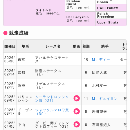
Rainbow
Groom
Quest
鹿毛 1981年生
I Will Follow
タイトルド
鹿毛 1996年生
Polish
Precedent
Her Ladyship
鹿毛 1991年生
Upper Strata
競走成績
トラ
開催日
場所
レース名
動画
着順
騎手
ック
2026/
アハルテケステーク
東京
16
M．ディー
ダー
05/30
ス
2026/
洛陽ステークス
京都
6
団野大成
芝
02/14
（L）
2025/
リゲルステークス
阪神
6
北村友一
芝
12/13
（L）
2025/
パリロン
ムーランドロンシャ
11
M．ギュイヨン
芝
09/07
シャン
ン賞（G1）
2025/
ドーヴィ
ジャックルマロワ賞
5
岩田望来
芝
08/17
ル
（G1）
2025/
ダービー卿チャレン
中山
8
石川裕紀人
芝
04/05
ジトロフィー（G3）