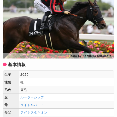
Photo by Kazuhiro Kuramoto
基本情報
生年
2020
性別
牡
毛色
鹿毛
父
ルーラーシップ
母
タイトルパート
母父
アグネスタキオン