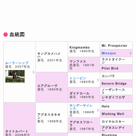
血統図
Mr. Prospector
Kingmambo
鹿毛 1990年生
Miesque
キングカメハメ
ハ
ラストタイクー
鹿毛 2001年生
マンファス
ン
ルーラーシップ
黒鹿毛 1991年
鹿毛 2007年生
生
Pilot Bird
カンパラ
トニービン
鹿毛 1983年生
Severn Bridge
エアグルーヴ
鹿毛 1993年生
ノーザンテース
ト
ダイナカール
鹿毛 1980年生
シヤダイフエザ
ー
サンデーサイレ
Halo
ンス
青鹿毛 1986年
Wishing Well
アグネスタキオ
生
ン
栗毛 1998年生
ロイヤルスキー
アグネスフロー
ラ
アグネスレデイ
鹿毛 1987年生
ー
タイトルパート
鹿毛 2006年生
Blushing