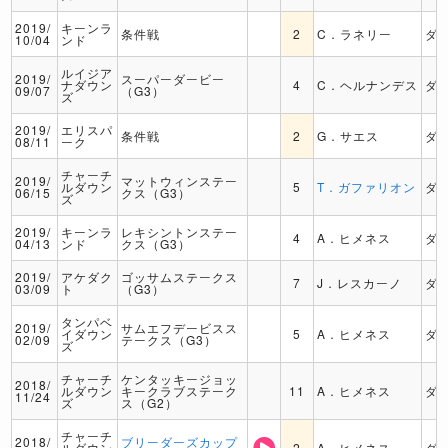
2019/
キーンラ
条件戦
2
C．ラネリー
ダ
10/04
ンド
ルイジア
2019/
スーパーダービー
ナダウン
4
C．ヘルナンデス
ダ
09/07
（G3）
ズ
2019/
エリスパ
条件戦
2
G．サエス
ダ
08/11
ーク
チャーチ
2019/
マットウィンステー
ルダウン
5
T．ガファリオン
ダ
06/15
クス（G3）
ズ
2019/
キーンラ
レキシントンステー
4
A．ヒメネス
ダ
04/13
ンド
クス（G3）
2019/
アケダク
ゴッサムステークス
7
J．レスカーノ
ダ
03/09
ト
（G3）
タンパベ
2019/
サムエフデービスス
イダウン
5
A．ヒメネス
ダ
02/09
テークス（G3）
ズ
チャーチ
ケンタッキージョッ
2018/
ルダウン
キークラブステーク
11
A．ヒメネス
ダ
11/24
ズ
ス（G2）
チャーチ
2018/
ブリーダーズカップ
ルダウン
2
A．ヒメネス
ダ