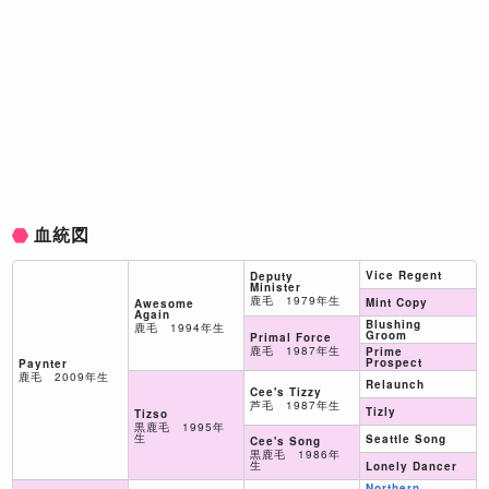
血統図
Vice Regent
Deputy
Minister
鹿毛 1979年生
Mint Copy
Awesome
Again
Blushing
鹿毛 1994年生
Groom
Primal Force
鹿毛 1987年生
Prime
Prospect
Paynter
鹿毛 2009年生
Relaunch
Cee's Tizzy
芦毛 1987年生
Tizly
Tizso
黒鹿毛 1995年
生
Seattle Song
Cee's Song
黒鹿毛 1986年
生
Lonely Dancer
Northern