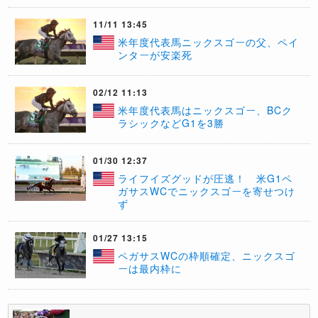
11/11 13:45
​米年度代表馬ニックスゴーの父、ペイ
ンターが安楽死
02/12 11:13
米年度代表馬はニックスゴー、BCク
ラシックなどG1を3勝
01/30 12:37
ライフイズグッドが圧逃！ 米G1ペ
ガサスWCでニックスゴーを寄せつけ
ず
01/27 13:15
ペガサスWCの枠順確定、ニックスゴ
ーは最内枠に