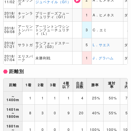
11/02
ジュベナイル（G1）
ズ
2018/
キーンラ
ブリーダーズフュー
1
A．ヒメネス
ダ
10/06
ンド
チュリティ（G1）
アーリン
アーリントンワシン
2018/
トンパー
トンフューチュリテ
3
C．エミ
A
09/08
ク
ィ（L）
2018/
サンフォードステー
サラトガ
5
L．サエス
ダ
07/21
クス（G3）
2018/
エリスパ
未勝利戦
1
J．グラハム
ダ
07/04
ーク
距離別
4着
出走
連対
3
距離
1着
2着
3着
勝率
以下
回数
率
内
～
1
1
1
1
4
25%
50%
75
1400m
1401m
～
8
3
0
9
20
40%
55%
55
1800m
1801m
～
1
0
0
0
1
100%
100%
10