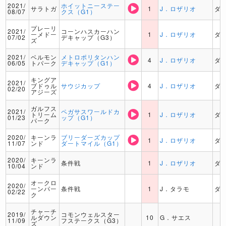
2021/
ホイットニーステー
サラトガ
1
J．ロザリオ
ダ
08/07
クス（G1）
プレーリ
2021/
コーンハスカーハン
ーメドー
1
J．ロザリオ
ダ
07/02
デキャップ（G3）
ズ
2021/
ベルモン
メトロポリタンハン
4
J．ロザリオ
ダ
06/05
トパーク
デキャップ（G1）
キングア
2021/
ブドゥル
サウジカップ
4
J．ロザリオ
ダ
02/20
アジーズ
ガルフス
2021/
ペガサスワールドカ
トリーム
1
J．ロザリオ
ダ
01/23
ップ（G1）
パーク
2020/
キーンラ
ブリーダーズカップ
1
J．ロザリオ
ダ
11/07
ンド
ダートマイル（G1）
2020/
キーンラ
条件戦
1
J．ロザリオ
ダ
10/04
ンド
オークロ
2020/
ーンパー
条件戦
1
J．タラモ
ダ
02/22
ク
チャーチ
2019/
コモンウェルスター
ルダウン
10
G．サエス
11/09
フステークス（G3）
ズ