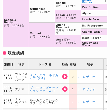
Dancer
Danzig
鹿毛 1977年生
Pas De Nom
Outflanker
鹿毛 1994年生
Alydar
Lassie's Lady
鹿毛 1981年生
Lassie Dear
Kosmo's
Buddy
Allens
芦毛 2005年生
Mr. Prospector
Prospect
黒鹿毛 1982年
Change Water
生
Vaulted
芦毛 1989年生
Medaille D'or
Aube D'or
芦毛 1982年生
Cloudy And
Warm
競走成績
ト
開催日
場所
レース名
動画
着順
騎手
ッ
ガルフス
2022/
ペガサスワールドカ
トリーム
2
J．ロザリオ
ダ
01/29
ップ（G1）
パーク
2021/
ブリーダーズカップ
デルマー
1
J．ロザリオ
ダ
11/06
クラシック（G1）
チャーチ
2021/
ルーカスクラシック
ルダウン
1
J．ロザリオ
ダ
10/02
ステークス（G3）
ズ