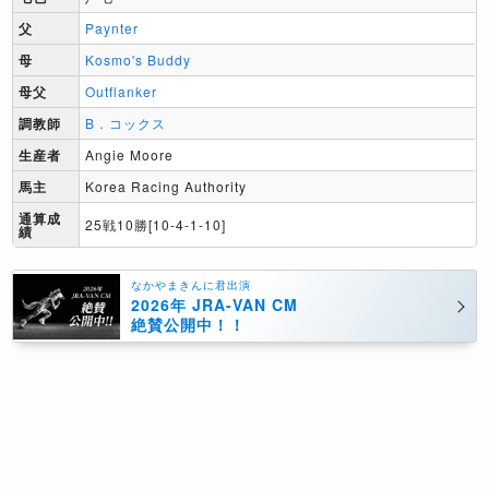
父
Paynter
母
Kosmo's Buddy
母父
Outflanker
調教師
B．コックス
生産者
Angie Moore
馬主
Korea Racing Authority
通算成
25戦10勝[10-4-1-10]
績
なかやまきんに君出演
2026年 JRA-VAN CM
絶賛公開中！！