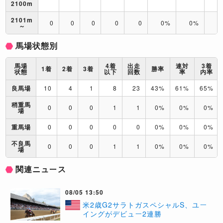
2100m
2101m
0
0
0
0
0
0%
0%
0
～
馬場状態別
馬場
4着
出走
連対
3着
1着
2着
3着
勝率
状態
以下
回数
率
内率
良馬場
10
4
1
8
23
43%
61%
65%
稍重馬
0
0
0
1
1
0%
0%
0%
場
重馬場
0
0
0
0
0
0%
0%
0%
不良馬
0
0
0
1
1
0%
0%
0%
場
関連ニュース
08/05 13:50
米2歳G2サラトガスペシャルS、ユー
イングがデビュー2連勝