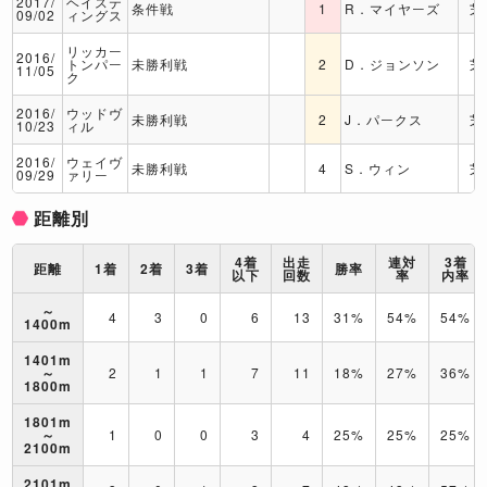
2017/
ヘイステ
条件戦
1
R．マイヤーズ
芝
09/02
ィングス
リッカー
2016/
トンパー
未勝利戦
2
D．ジョンソン
芝
11/05
ク
2016/
ウッドヴ
未勝利戦
2
J．パークス
芝
10/23
ィル
2016/
ウェイヴ
未勝利戦
4
S．ウィン
芝
09/29
ァリー
距離別
4着
出走
連対
3着
距離
1着
2着
3着
勝率
以下
回数
率
内率
～
4
3
0
6
13
31%
54%
54%
1400m
1401m
～
2
1
1
7
11
18%
27%
36%
1800m
1801m
～
1
0
0
3
4
25%
25%
25%
2100m
2101m