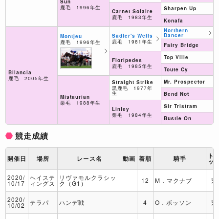
Sun
鹿毛 1996年生
Sharpen Up
Carnet Solaire
鹿毛 1983年生
Konafa
Northern
Dancer
Sadler's Wells
Montjeu
鹿毛 1981年生
鹿毛 1996年生
Fairy Bridge
Top Ville
Floripedes
鹿毛 1985年生
Toute Cy
Bilancia
鹿毛 2005年生
Mr. Prospector
Straight Strike
黒鹿毛 1977年
生
Bend Not
Mistaurian
栗毛 1988年生
Sir Tristram
Linley
栗毛 1984年生
Bustle On
競走成績
ト
開催日
場所
レース名
動画
着順
騎手
ッ
2020/
ヘイステ
リヴァモルクラシッ
12
M．マクナブ
芝
10/17
ィングス
ク（G1）
2020/
テラパ
ハンデ戦
4
O．ボッソン
芝
10/02