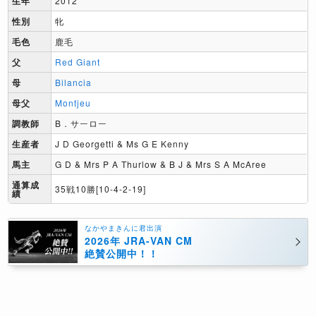
生年
2012
性別
牝
毛色
鹿毛
父
Red Giant
母
Bilancia
母父
Montjeu
調教師
B．サーロー
生産者
J D Georgetti & Ms G E Kenny
馬主
G D & Mrs P A Thurlow & B J & Mrs S A McAree
通算成
35戦10勝[10-4-2-19]
績
なかやまきんに君出演
2026年 JRA-VAN CM
絶賛公開中！！