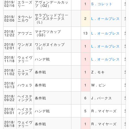
2019/
エラーズ
アヴォンデールカッ
1
S．コレット
芝
02/16
リー
プ（G2）
サラブレッドブリー
2019/
タウヘレ
ダーズステークス
2
L．オールプレス
芝
02/06
ニカウ
（L）
2018/
マナワツカップ
アワプニ
13
L．オールプレス
芝
12/22
（G3）
2018/
ワンガヌ
ワンガヌイカップ
1
L．オールプレス
芝
12/01
イ
（L）
2018/
ウェイヴ
ハンデ戦
1
L．オールプレス
芝
11/18
ァリー
2018/
ニュープ
条件戦
1
Z．モキ
芝
11/02
リマス
2018/
ハウェラ
条件戦
1
W．ピン
芝
10/13
2018/
ヘイステ
条件戦
6
J．パークス
芝
09/22
ィングス
2018/
ヘイステ
ハンデ戦
5
R．マイヤーズ
芝
09/01
ィングス
2018/
ウェイヴ
条件戦
1
R．マイヤーズ
芝
08/18
ァリー