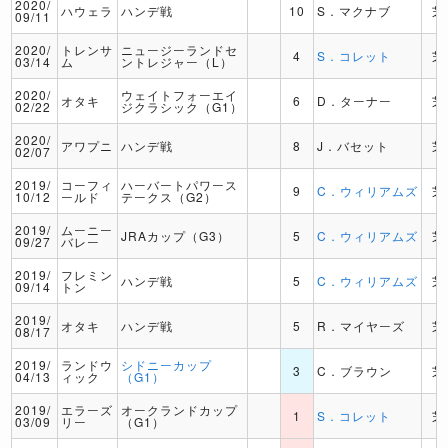
2020/
ハウェラ
ハンデ戦
10
S．マクナブ
芝
09/11
2020/
トレンサ
ニュージーランドセ
4
S．コレット
芝
03/14
ム
ントレジャー（L）
2020/
ウェイトフォーエイ
オタキ
6
D．ターナー
芝
02/22
ジクラシック（G1）
2020/
アワプニ
ハンデ戦
8
J．バセット
芝
02/07
2019/
コーフィ
ハーバートパワース
9
C．ウィリアムズ
芝
10/12
ールド
テークス（G2）
2019/
ムーニー
JRAカップ（G3）
5
C．ウィリアムズ
芝
09/27
バレー
2019/
フレミン
ハンデ戦
5
C．ウィリアムズ
芝
09/14
トン
2019/
オタキ
ハンデ戦
5
R．マイヤーズ
芝
08/17
2019/
ランドウ
シドニーカップ
3
C．ブラウン
芝
04/13
ィック
（G1）
2019/
エラーズ
オークランドカップ
1
S．コレット
芝
03/09
リー
（G1）