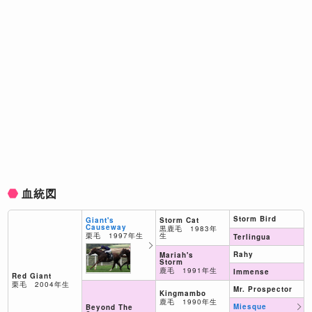
血統図
Storm Bird
Storm Cat
Giant's
Causeway
黒鹿毛 1983年
生
栗毛 1997年生
Terlingua
Rahy
Mariah's
Storm
鹿毛 1991年生
Immense
Red Giant
栗毛 2004年生
Mr. Prospector
Kingmambo
鹿毛 1990年生
Miesque
Beyond The