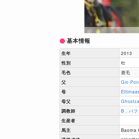
基本情報
生年
2013
性別
牡
毛色
鹿毛
父
Gio Pon
母
Eltimaa
母父
Ghostz
調教師
B．バフ
生産者
馬主
Baoma 