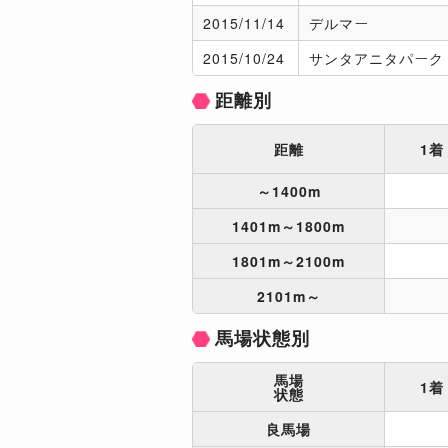
2015/
11/14
デルマー
2015/
10/24
サンタアニタパーク
距離別
距離
1着
～1400m
1401m～1800m
1801m～2100m
2101m～
馬場状態別
馬場
1着
状態
良馬場