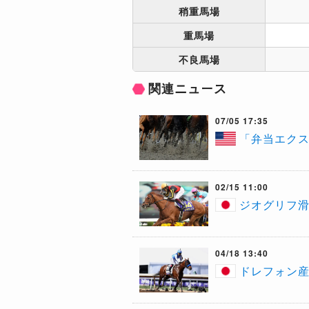
稍重馬場
重馬場
不良馬場
関連ニュース
07/05 17:35
「弁当エク
02/15 11:00
ジオグリフ滑
04/18 13:40
​ドレフォン