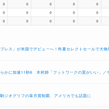
0
0
0
0
0
0
0
0
0
0
0
0
0
0
0
スプレス」が米国でデビューへ！昨夏セレクトセールで大物
らかに加速11秒6 木村師「フットワークの質がいい」／
産駒ジオグリフの皐月賞制覇、アメリカでも話題に