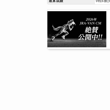
通算成績
9戦6勝[6