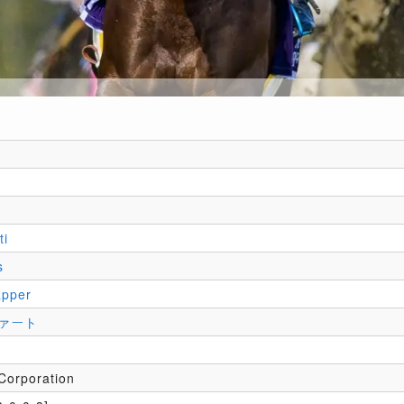
ti
s
apper
ァート
Corporation