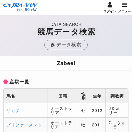
ログイン
メニュー
DATA SEARCH
競馬データ検索
データ検索
Zabeel
産駒一覧
性
馬名
国籍
生年
調教師
別
オーストラ
J＆G．
ザカダ
セ
2012
リア
リー
オーストラ
C．ウォ
プリファーメント
牡
2011
リア
ーラー