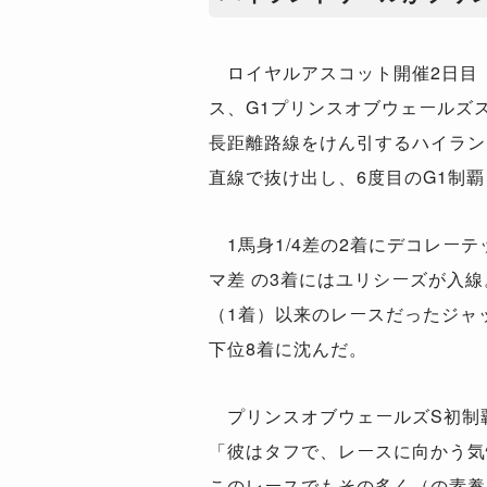
ロイヤルアスコット開催2日目（
ス、G1プリンスオブウェールズ
長距離路線をけん引するハイラン
直線で抜け出し、6度目のG1制
1馬身1/4差の2着にデコレー
マ差 の3着にはユリシーズが入
（1着）以来のレースだったジャ
下位8着に沈んだ。
プリンスオブウェールズS初制覇
「彼はタフで、レースに向かう気
このレースでもその多く（の素養