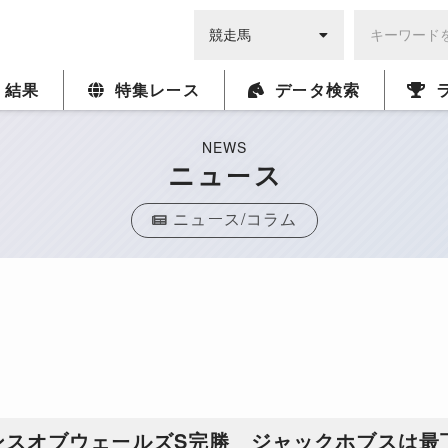
・結果
特集レース
データ検索
NEWS
ニュース
ニュース/コラム
ンスオブウェールズS完勝 ジャックホブスは最