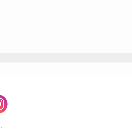
agram
す。