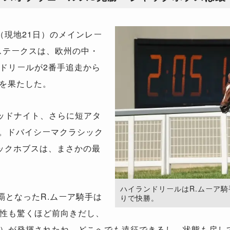
現地21日）のメインレー
ステークスは、欧州の中・
ドリールが2番手追走から
覇を果たした。
テッドナイト、さらに短アタ
線。ドバイシーマクラシック
ックホブスは、まさかの最
ハイランドリールはR.ムーア
となったR.ムーア騎手は
りで快勝。
性も驚くほど前向きだし、
）が発揮されたね。どこへでも遠征できるし、状態も戻し