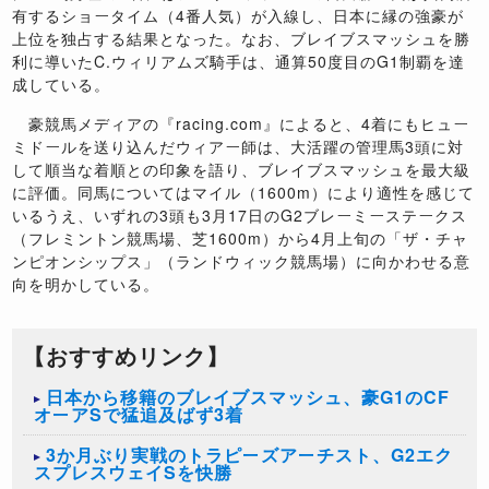
有するショータイム（4番人気）が入線し、日本に縁の強豪が
上位を独占する結果となった。なお、ブレイブスマッシュを勝
利に導いたC.ウィリアムズ騎手は、通算50度目のG1制覇を達
成している。
豪競馬メディアの『racing.com』によると、4着にもヒュー
ミドールを送り込んだウィアー師は、大活躍の管理馬3頭に対
して順当な着順との印象を語り、ブレイブスマッシュを最大級
に評価。同馬についてはマイル（1600m）により適性を感じて
いるうえ、いずれの3頭も3月17日のG2ブレーミーステークス
（フレミントン競馬場、芝1600m）から4月上旬の「ザ・チャ
ンピオンシップス」（ランドウィック競馬場）に向かわせる意
向を明かしている。
【おすすめリンク】
日本から移籍のブレイブスマッシュ、豪G1のCF
オーアSで猛追及ばず3着
3か月ぶり実戦のトラピーズアーチスト、G2エク
スプレスウェイSを快勝