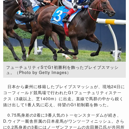
フューチュリティSでG1初勝利を飾ったブレイブスマッシ
ュ。（Photo by Getty Images）
日本から豪州に移籍したブレイブスマッシュが、現地24日に
コーフィールド競馬場で行われたG1フューチュリティステー
クス（3歳以上、芝1400m）に出走。直線で馬群の中から鋭く
抜け出して1番人気に応え、待望のG1初制覇を飾った。
0.75馬身差の2着に3番人気のトーセンスターダムが続き、
D.ウィアー厩舎所属の日本産馬がワンツーフィニッシュ。さら
に0.2馬身差の3着にはノーザンファームの吉田勝己氏が共同所