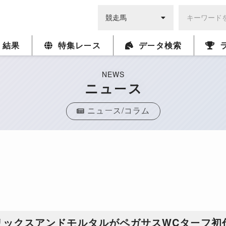
・結果
特集レース
データ検索
NEWS
ニュース
ニュース/コラム
リックスアンドモルタルがペガサスWCターフ初