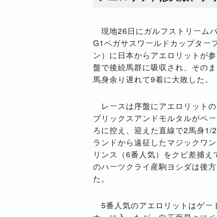
現地
26
日にガルフストリーム
G1
ペガサスワールドカップター
ン）に日本からアエロリットが参
盤で後続馬群に吸収され、そのま
馬身余り遅れて
9
着に大敗した。
レースは序盤にアエロリットの
ブリックスアンドモルタルがペー
ろに控え、迎えた直線で2馬身1/
ランドから遠征したマジックワン
リンス（6番人気）をクビ差捕え
のハーツクライ産駒ヨシダは後方
た。
5番人気のアエロリットはゲート