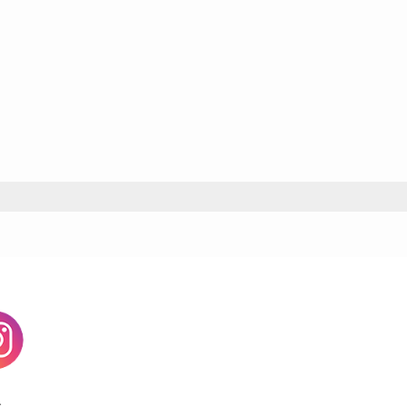
agram
す。