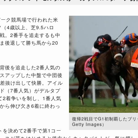
パーク競馬場で行われた米
フ（
4
歳以上、芝
9.5
ハロ
戦。
2
番手を追走するも中
ま後退して勝ち馬から
20
背後を追走した2番人気の
スアップした中盤で中団後
2差抜け出して快勝。アイル
ド（7番人気）がデルタプ
て2着争いを制し、1番人気
から伸び欠き6着に終わっ
復帰2戦目でG1初制覇したブリッ
Getty Images）
を決めて2番手で第1コー