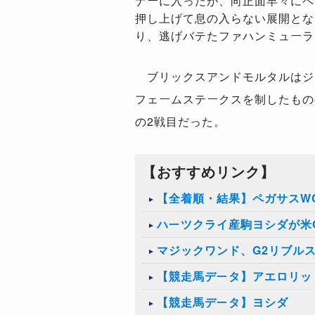
ナーに入ったが、向正面早々にペ
押し上げて息の入らない展開とな
り、逃げバテたファハンミューラ
ブリックスアンドモルタルはジ
フェームステークスを制したもの
の
2
戦目だった。
【おすすめリンク】
【全着順・結果】ペガサスWC
ハーツクライ産駒ヨシダが米
マジックワンド、G2リブル
【競走馬データ】アエロリッ
【競走馬データ】ヨシダ