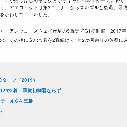
ースが落ちはじめると後方からキャタパルトが一気に押し
り、アエロリットは第3コーナーからズルズルと後退。最終
をかわしてゴールした。
ャイアンツコーズウェイ産駒の
5
歳馬で
G1
初制覇。
2017
年
の、その後に
G3
で
3
着を
2
戦続けて
1
年
2
か月余りの休養に
ターフ（2019）
G2で2着 重賞初制覇ならず
スデールSを圧勝
ト