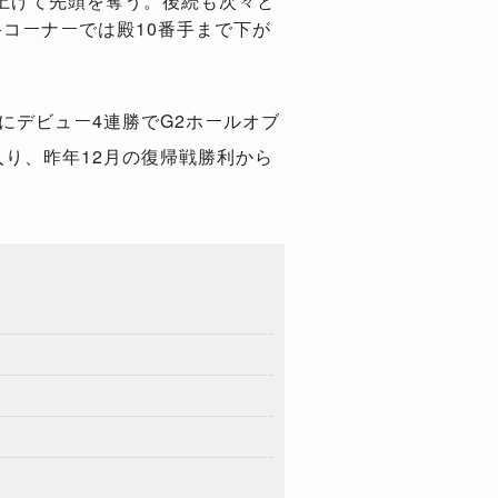
上げて先頭を奪う。後続も次々と
コーナーでは殿10番手まで下が
にデビュー
4
連勝で
G2
ホールオブ
入り、昨年
12
月の復帰戦勝利から