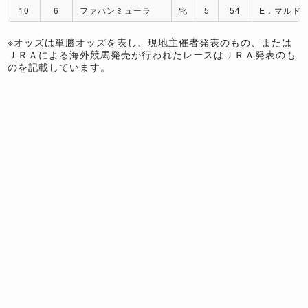
10
6
ファハンミューラ
牝
5
54
E．マルド
※オッズは単勝オッズを表し、現地主催者発表のもの、または
ＪＲＡによる海外競馬発売が行われたレースはＪＲＡ発表のも
のを記載しています。