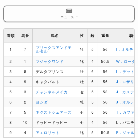
ニュース
着順
馬番
馬名
性
齢
重量
騎手
ブリックスアンドモ
1
7
牡
5
56
I．オルティス
ルタル
2
1
マジックワンド
牝
4
50.5
W．ローダ
3
8
デルタプリンス
牡
6
56
L．デット
4
9
キャタパルト
牡
6
56
J．ロザリ
5
3
チャンネルメイカー
セ
5
53
J．カステ
6
2
ヨシダ
牡
5
56
J．オルテ
7
5
ネクストシェアーズ
セ
6
56
T．ガファ
8
10
ドゥビードゥビー
セ
4
56
L．パニチ
9
4
アエロリット
牝
5
50.5
F．ジェル