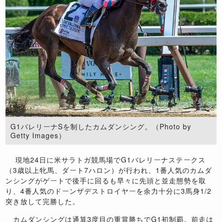
G1バレリーナSを制したカムダンシング。（Photo by
Getty Images）
現地24日に米サラトガ競馬場でG1バレリーナステークス
（3歳以上牝馬、ダート7ハロン）が行われ、1番人気のカムダ
ンシングがゲートで後手に回るも早々に先頭と並走態勢を取
り、4番人気のドーンザデストロイヤーを余力十分に3馬身1/2
突き放して完勝した。
カムダンシングは通算3度目の重賞勝ちでG1初制覇。前走は