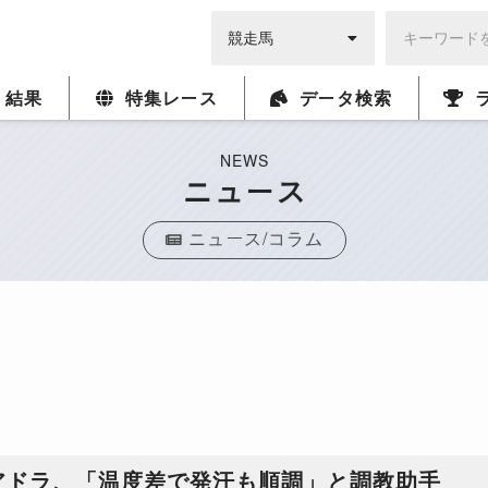
・結果
特集レース
データ検索
NEWS
ニュース
ニュース/コラム
アドラ、「温度差で発汗も順調」と調教助手