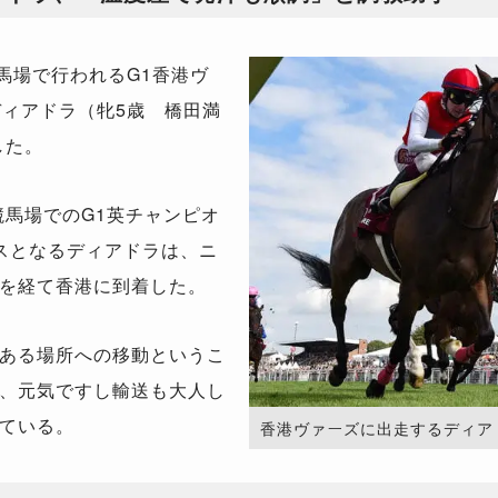
馬場で行われるG1香港ヴ
ディアドラ（牝5歳 橋田満
した。
競馬場でのG1英チャンピオ
スとなるディアドラは、ニ
を経て香港に到着した。
ある場所への移動というこ
、元気ですし輸送も大人し
ている。
香港ヴァーズに出走するディアドラ。（