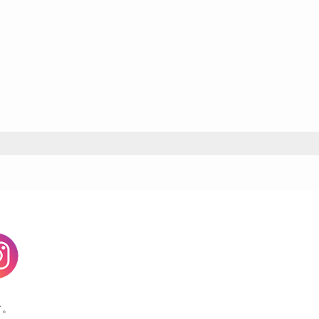
agram
す。