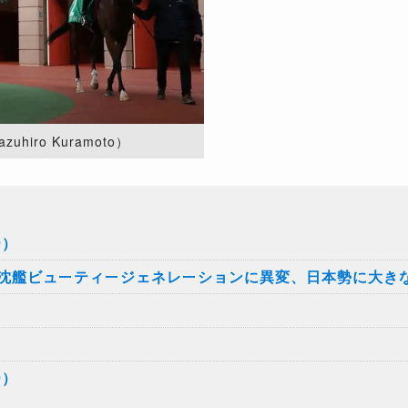
hiro Kuramoto）
9）
沈艦ビューティージェネレーションに異変、日本勢に大き
9）