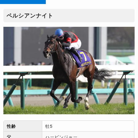
ペルシアンナイト
性齢
牡5
父
ハービンジャー