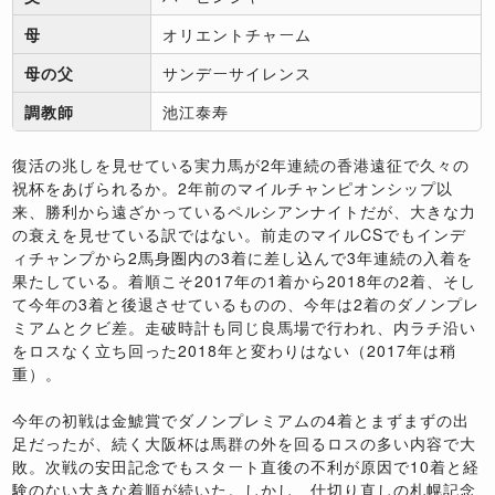
母
オリエントチャーム
母の父
サンデーサイレンス
調教師
池江泰寿
復活の兆しを見せている実力馬が2年連続の香港遠征で久々の
祝杯をあげられるか。2年前のマイルチャンピオンシップ以
来、勝利から遠ざかっているペルシアンナイトだが、大きな力
の衰えを見せている訳ではない。前走のマイルCSでもインデ
ィチャンプから2馬身圏内の3着に差し込んで3年連続の入着を
果たしている。着順こそ2017年の1着から2018年の2着、そし
て今年の3着と後退させているものの、今年は2着のダノンプレ
ミアムとクビ差。走破時計も同じ良馬場で行われ、内ラチ沿い
をロスなく立ち回った2018年と変わりはない（2017年は稍
重）。
今年の初戦は金鯱賞でダノンプレミアムの4着とまずまずの出
足だったが、続く大阪杯は馬群の外を回るロスの多い内容で大
敗。次戦の安田記念でもスタート直後の不利が原因で10着と経
験のない大きな着順が続いた。しかし、仕切り直しの札幌記念